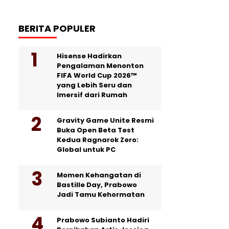
BERITA POPULER
Hisense Hadirkan
Pengalaman Menonton
FIFA World Cup 2026™
yang Lebih Seru dan
Imersif dari Rumah
Gravity Game Unite Resmi
Buka Open Beta Test
Kedua Ragnarok Zero:
Global untuk PC
Momen Kehangatan di
Bastille Day, Prabowo
Jadi Tamu Kehormatan
Prabowo Subianto Hadiri