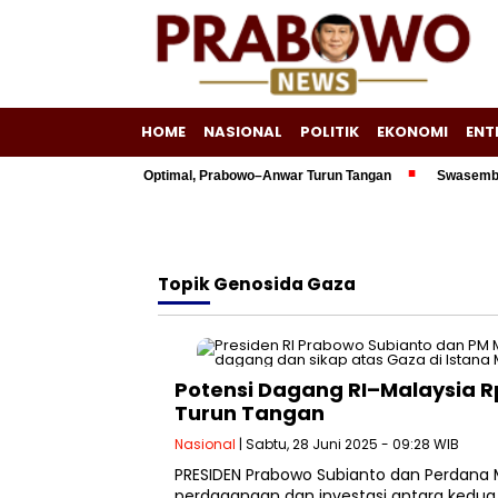
HOME
NASIONAL
POLITIK
EKONOMI
ENT
400 Triliun Belum Optimal, Prabowo–Anwar Turun Tangan
Swasembada En
Topik
Genosida Gaza
Potensi Dagang RI–Malaysia R
Turun Tangan
Nasional
| Sabtu, 28 Juni 2025 - 09:28 WIB
PRESIDEN Prabowo Subianto dan Perdana 
perdagangan dan investasi antara kedua