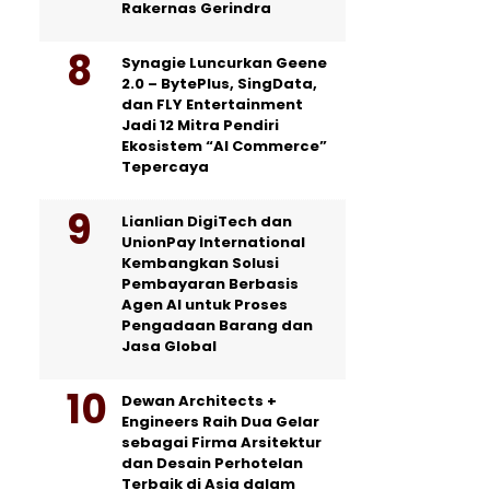
Rakernas Gerindra
Synagie Luncurkan Geene
2.0 – BytePlus, SingData,
dan FLY Entertainment
Jadi 12 Mitra Pendiri
Ekosistem “AI Commerce”
Tepercaya
Lianlian DigiTech dan
UnionPay International
Kembangkan Solusi
Pembayaran Berbasis
Agen AI untuk Proses
Pengadaan Barang dan
Jasa Global
Dewan Architects +
Engineers Raih Dua Gelar
sebagai Firma Arsitektur
dan Desain Perhotelan
Terbaik di Asia dalam