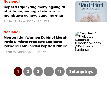
Nasional
Seperti fajar yang menyingsing di
ufuk timur, semoga Lebaran ini
membawa cahaya yang makmur
Sabtu, 29 Maret 2025 - 15:04 WIB
Nasional
Menteri dan Wamen Kabinet Merah
Putih Diminta Prabowo Subianto
Perbaiki Komunikasi kepada Publik
Sabtu, 22 Maret 2025 - 13:31 WIB
Paginasi
pos
1
2
3
…
11
Selanjutnya