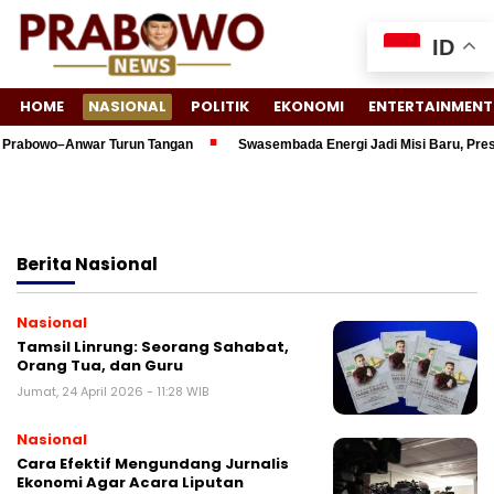
ID
HOME
NASIONAL
POLITIK
EKONOMI
ENTERTAINMENT
abowo–Anwar Turun Tangan
Swasembada Energi Jadi Misi Baru, Presiden
Berita
Nasional
Nasional
Tamsil Linrung: Seorang Sahabat,
Orang Tua, dan Guru
Jumat, 24 April 2026 - 11:28 WIB
Nasional
Cara Efektif Mengundang Jurnalis
Ekonomi Agar Acara Liputan