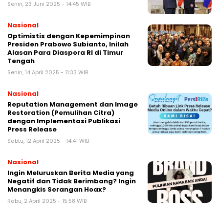
Senin, 23 Juni 2025 - 14:45 WIB
Nasional
Optimistis dengan Kepemimpinan
Presiden Prabowo Subianto, Inilah
Alasan Para Diaspora RI di Timur
Tengah
Senin, 14 April 2025 - 11:33 WIB
Nasional
Reputation Management dan Image
Restoration (Pemulihan Citra)
dengan Implementasi Publikasi
Press Release
Sabtu, 12 April 2025 - 14:41 WIB
Nasional
Ingin Meluruskan Berita Media yang
Negatif dan Tidak Berimbang? Ingin
Menangkis Serangan Hoax?
Rabu, 2 April 2025 - 15:58 WIB