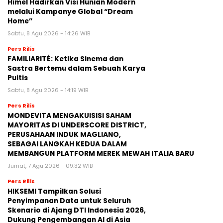
Himel Hadirkan Visi Hunian Modern
melalui Kampanye Global “Dream
Home”
Sabtu, 8 Agu 2026 - 14:26 WIB
Pers Rilis
FAMILIARITÉ: Ketika Sinema dan
Sastra Bertemu dalam Sebuah Karya
Puitis
Sabtu, 8 Agu 2026 - 14:19 WIB
Pers Rilis
MONDEVITA MENGAKUISISI SAHAM
MAYORITAS DI UNDERSCORE DISTRICT,
PERUSAHAAN INDUK MAGLIANO,
SEBAGAI LANGKAH KEDUA DALAM
MEMBANGUN PLATFORM MEREK MEWAH ITALIA BARU
Jumat, 7 Agu 2026 - 09:32 WIB
Pers Rilis
HIKSEMI Tampilkan Solusi
Penyimpanan Data untuk Seluruh
Skenario di Ajang DTI Indonesia 2026,
Dukung Pengembangan AI di Asia