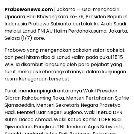
Prabowonews.com
| Jakarta — Usai menghadiri
Upacara Hari Bhayangkara ke-79, Presiden Republik
Indonesia Prabowo Subianto bertolak ke Arab Saudi
melalui Lanud TNI AU Halim Perdanakusuma, Jakarta,
Selasa (1/7) sore.
Prabowo yang mengenakan pakaian safari cokelat
dan peci hitam tiba di Lanud Halim pada pukul 15.15
WIB. Ia disambut langsung oleh para pejabat yang
turut melepas keberangkatannya dalam kunjungan
resmi kenegaraan tersebut.
Turut mendampingi di antaranya Wakil Presiden
Gibran Rakabuming Raka, Menteri Pertahanan Sjafrie
Sjamsoeddin, Menteri Sekretaris Negara Prasetyo
Hadi, Menteri Luar Negeri Sugiono, Wakil Ketua DPR
Sufmi Dasco Ahmad, Wakil Ketua Komisi I DPR Budi
Djiwandono, Panglima TNI Jenderal Agus Subiyanto,
Kapolri Jenderal Listyo Sigit Prabowo, Sekretaris