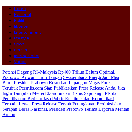
Home
Nasional
Politik
Ekonomi
Entertainment
Lifestyle
Sport
Pers Rilis
Internasional
Video
Potensi Dagang RI–Malaysia Rp400 Triliun Belum Optimal,
Prabowo–Anwar Turun Tangan
Swasembada Energi Jadi Misi
Baru, Presiden Prabowo Resmikan Lapangan Migas Forel –
Terubuk
Persrilis.com Siap Publikasikan Press Release Anda, Jika
Ingin Tampil di Media Ekonomi dan Bisnis
Sapulangit PR dan
Persrilis.com Berikan Jasa Public Relations dan Komunikasi
Terpadu Lewat Press Release
Terkait Peningkatan Produksi dan
Serapan Beras Nasional, Presiden Prabowo Terima Laporan Mentan
Amran