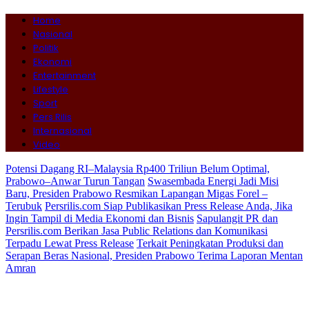
Home
Nasional
Politik
Ekonomi
Entertainment
Lifestyle
Sport
Pers Rilis
Internasional
Video
Potensi Dagang RI–Malaysia Rp400 Triliun Belum Optimal,
Prabowo–Anwar Turun Tangan
Swasembada Energi Jadi Misi
Baru, Presiden Prabowo Resmikan Lapangan Migas Forel –
Terubuk
Persrilis.com Siap Publikasikan Press Release Anda, Jika
Ingin Tampil di Media Ekonomi dan Bisnis
Sapulangit PR dan
Persrilis.com Berikan Jasa Public Relations dan Komunikasi
Terpadu Lewat Press Release
Terkait Peningkatan Produksi dan
Serapan Beras Nasional, Presiden Prabowo Terima Laporan Mentan
Amran