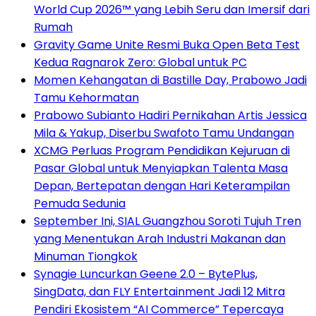
World Cup 2026™ yang Lebih Seru dan Imersif dari
Rumah
Gravity Game Unite Resmi Buka Open Beta Test
Kedua Ragnarok Zero: Global untuk PC
Momen Kehangatan di Bastille Day, Prabowo Jadi
Tamu Kehormatan
Prabowo Subianto Hadiri Pernikahan Artis Jessica
Mila & Yakup, Diserbu Swafoto Tamu Undangan
XCMG Perluas Program Pendidikan Kejuruan di
Pasar Global untuk Menyiapkan Talenta Masa
Depan, Bertepatan dengan Hari Keterampilan
Pemuda Sedunia
September Ini, SIAL Guangzhou Soroti Tujuh Tren
yang Menentukan Arah Industri Makanan dan
Minuman Tiongkok
Synagie Luncurkan Geene 2.0 – BytePlus,
SingData, dan FLY Entertainment Jadi 12 Mitra
Pendiri Ekosistem “AI Commerce” Tepercaya