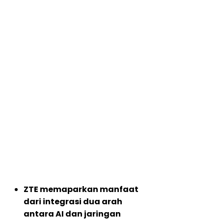
ZTE memaparkan manfaat
dari integrasi dua arah
antara AI dan jaringan