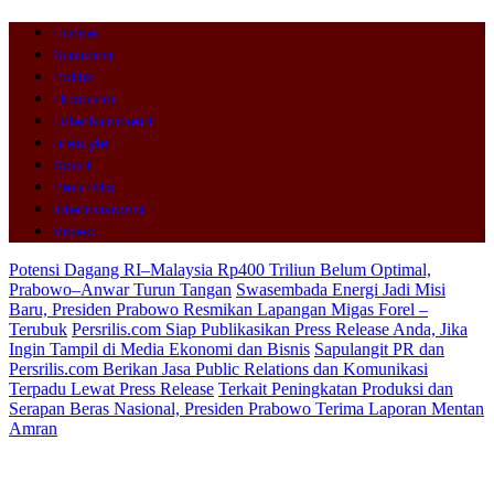
Home
Nasional
Politik
Ekonomi
Entertainment
Lifestyle
Sport
Pers Rilis
Internasional
Video
Potensi Dagang RI–Malaysia Rp400 Triliun Belum Optimal,
Prabowo–Anwar Turun Tangan
Swasembada Energi Jadi Misi
Baru, Presiden Prabowo Resmikan Lapangan Migas Forel –
Terubuk
Persrilis.com Siap Publikasikan Press Release Anda, Jika
Ingin Tampil di Media Ekonomi dan Bisnis
Sapulangit PR dan
Persrilis.com Berikan Jasa Public Relations dan Komunikasi
Terpadu Lewat Press Release
Terkait Peningkatan Produksi dan
Serapan Beras Nasional, Presiden Prabowo Terima Laporan Mentan
Amran