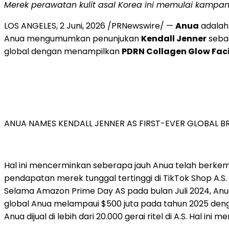
Merek perawatan kulit asal Korea ini memulai kamp
LOS ANGELES
,
2 Juni, 2026
/PRNewswire/ —
Anua
adalah 
Anua mengumumkan penunjukan
Kendall Jenner
seba
global dengan menampilkan
PDRN Collagen Glow Fac
ANUA NAMES KENDALL JENNER AS FIRST-EVER GLOBAL
Hal ini mencerminkan seberapa jauh Anua telah berkem
pendapatan merek tunggal tertinggi di TikTok Shop A.S.
Selama Amazon Prime Day AS pada bulan Juli 2024, Anu
global Anua melampaui $500 juta pada tahun 2025 dengan 
Anua dijual di lebih dari 20.000 gerai ritel di A.S. Hal 