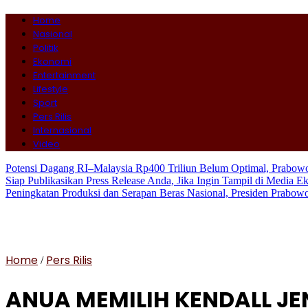
Home
Nasional
Politik
Ekonomi
Entertainment
Lifestyle
Sport
Pers Rilis
Internasional
Video
Potensi Dagang RI–Malaysia Rp400 Triliun Belum Optimal, Prabo
Siap Publikasikan Press Release Anda, Jika Ingin Tampil di Media E
Peningkatan Produksi dan Serapan Beras Nasional, Presiden Prabo
Home
Pers Rilis
/
ANUA MEMILIH KENDALL J