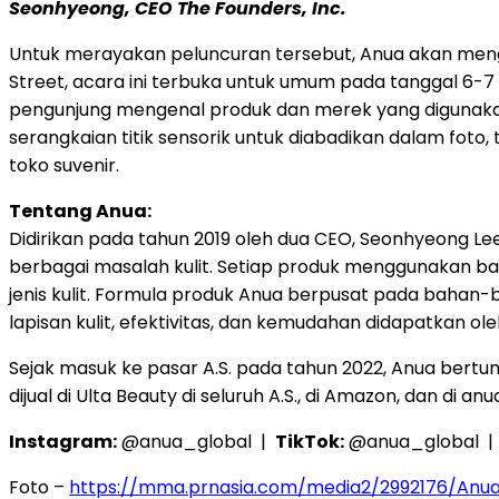
Seonhyeong, CEO The Founders, Inc.
Untuk merayakan peluncuran tersebut, Anua akan mengha
Street, acara ini terbuka untuk umum pada tanggal 6-7 
pengunjung mengenal produk dan merek yang digunakan
serangkaian titik sensorik untuk diabadikan dalam fot
toko suvenir.
Tentang Anua:
Didirikan pada tahun 2019 oleh dua CEO, Seonhyeong Le
berbagai masalah kulit. Setiap produk menggunakan ba
jenis kulit. Formula produk Anua berpusat pada bahan-
lapisan kulit, efektivitas, dan kemudahan didapatkan o
Sejak masuk ke pasar A.S. pada tahun 2022, Anua bertum
dijual di Ulta Beauty di seluruh A.S., di Amazon, dan di
Instagram:
@anua_global |
TikTok:
@anua_global 
Foto –
https://mma.prnasia.com/media2/2992176/An