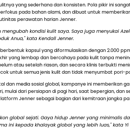
ulitnya yang sederhana dan konsisten. Pola pikir ini s
it, berfokus pada bahan alami, dan dibuat untuk memberi
utinitas perawatan harian Jenner.
ah mengubah kondisi kulit saya. Saya juga menyukai A
oduk Anua,"
kata Kendall Jenner.
 berbentuk kapsul yang diformulasikan dengan 2.000 pp
hir yang lembap dan bercahaya pada kulit tanpa meningg
ebelum atau setelah riasan, dan secara klinis terbukti me
 untuk semua jenis kulit dan tidak menyumbat pori-pori,
digital dan media sosial global, kampanye ini memberik
mulai dari persiapan di pagi hari, saat bepergian, dan se
 platform Jenner sebagai bagian dari kemitraan jangka
on global sejati. Gaya hidup Jenner yang minimalis dan 
ma ini kepada khalayak global yang lebih luas," kata Yi