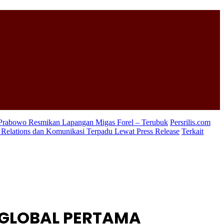
 Prabowo Resmikan Lapangan Migas Forel – Terubuk
Persrilis.com
c Relations dan Komunikasi Terpadu Lewat Press Release
Terkait
 GLOBAL PERTAMA