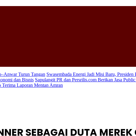
wo–Anwar Turun Tangan
Swasembada Energi Jadi Misi Baru, Presiden
konomi dan Bisnis
Sapulangit PR dan Persrilis.com Berikan Jasa Publi
wo Terima Laporan Mentan Amran
ENNER SEBAGAI DUTA MEREK