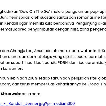
dirkan ‘Dew On The Go’ melalui pengalaman pop-up imers
Juni. Terinspirasi oleh suasana santai dan romantisme l
 Kendall agar memiliki kulit bercahaya. Pengunjung a
o, termasuk area penyambutan dengan mist, zona pengenal
e dan Changju Lee, Anua adalah merek perawatan kulit Ko
han alami dan dermatologis yang dipilih secara cermat,
bahan seperti heartleaf, persik, PDRN, dan rice cerami
leh konsumen.
buh lebih dari 200% setiap tahun dan penjualan ritel gl
 anua.com, dan terus memperluas kehadirannya ke Eropa, Ti
|
Situs web:
anua.com
ua_x_Kendall_Jenner.jpg?p=medium600