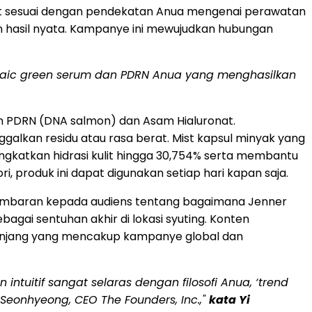
angat sesuai dengan pendekatan Anua mengenai perawatan
kan hasil nyata. Kampanye ini mewujudkan hubungan
zelaic green serum dan PDRN Anua yang menghasilkan
m PDRN (DNA salmon) dan Asam Hialuronat.
alkan residu atau rasa berat. Mist kapsul minyak yang
ningkatkan hidrasi kulit hingga 30,754% serta membantu
 produk ini dapat digunakan setiap hari kapan saja.
an gambaran kepada audiens tentang bagaimana Jenner
bagai sentuhan akhir di lokasi syuting. Konten
 panjang yang mencakup kampanye global dan
intuitif sangat selaras dengan filosofi Anua, ‘trend
 Seonhyeong, CEO The Founders, Inc.,"
kata Yi