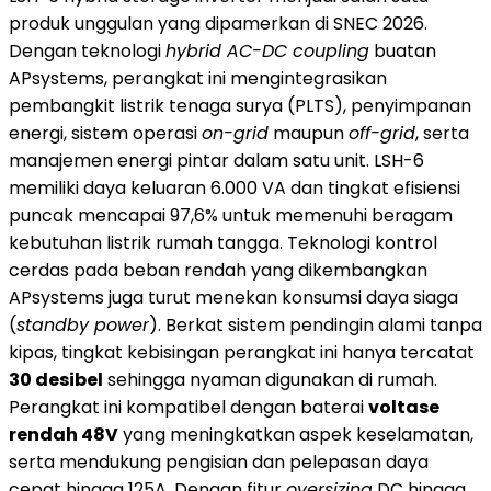
produk unggulan yang dipamerkan di SNEC 2026.
Dengan teknologi
hybrid AC-DC coupling
buatan
APsystems, perangkat ini mengintegrasikan
pembangkit listrik tenaga surya (PLTS), penyimpanan
energi, sistem operasi
on-grid
maupun
off-grid
, serta
manajemen energi pintar dalam satu unit. LSH-6
memiliki daya keluaran 6.000 VA dan tingkat efisiensi
puncak mencapai 97,6% untuk memenuhi beragam
kebutuhan listrik rumah tangga. Teknologi kontrol
cerdas pada beban rendah yang dikembangkan
APsystems juga turut menekan konsumsi daya siaga
(
standby power
). Berkat sistem pendingin alami tanpa
kipas, tingkat kebisingan perangkat ini hanya tercatat
30 desibel
sehingga nyaman digunakan di rumah.
Perangkat ini kompatibel dengan baterai
voltase
rendah 48V
yang meningkatkan aspek keselamatan,
serta mendukung pengisian dan pelepasan daya
cepat hingga 125A. Dengan fitur
oversizing
DC hingga