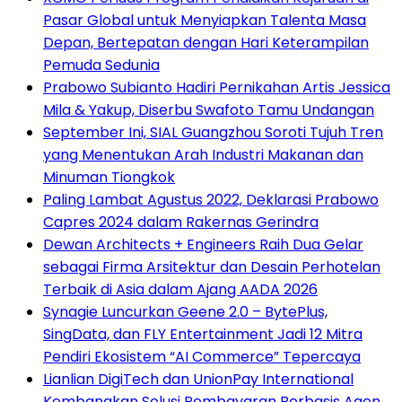
Pasar Global untuk Menyiapkan Talenta Masa
Depan, Bertepatan dengan Hari Keterampilan
Pemuda Sedunia
Prabowo Subianto Hadiri Pernikahan Artis Jessica
Mila & Yakup, Diserbu Swafoto Tamu Undangan
September Ini, SIAL Guangzhou Soroti Tujuh Tren
yang Menentukan Arah Industri Makanan dan
Minuman Tiongkok
Paling Lambat Agustus 2022, Deklarasi Prabowo
Capres 2024 dalam Rakernas Gerindra
Dewan Architects + Engineers Raih Dua Gelar
sebagai Firma Arsitektur dan Desain Perhotelan
Terbaik di Asia dalam Ajang AADA 2026
Synagie Luncurkan Geene 2.0 – BytePlus,
SingData, dan FLY Entertainment Jadi 12 Mitra
Pendiri Ekosistem “AI Commerce” Tepercaya
Lianlian DigiTech dan UnionPay International
Kembangkan Solusi Pembayaran Berbasis Agen