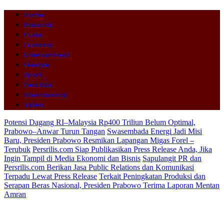
Home
Nasional
Politik
Ekonomi
Entertainment
Lifestyle
Sport
Pers Rilis
Internasional
Video
Potensi Dagang RI–Malaysia Rp400 Triliun Belum Optimal,
Prabowo–Anwar Turun Tangan
Swasembada Energi Jadi Misi
Baru, Presiden Prabowo Resmikan Lapangan Migas Forel –
Terubuk
Persrilis.com Siap Publikasikan Press Release Anda, Jika
Ingin Tampil di Media Ekonomi dan Bisnis
Sapulangit PR dan
Persrilis.com Berikan Jasa Public Relations dan Komunikasi
Terpadu Lewat Press Release
Terkait Peningkatan Produksi dan
Serapan Beras Nasional, Presiden Prabowo Terima Laporan Mentan
Amran