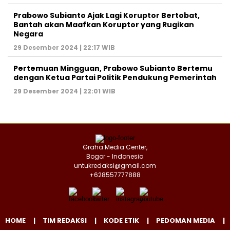
Prabowo Subianto Ajak Lagi Koruptor Bertobat,
Bantah akan Maafkan Koruptor yang Rugikan
Negara
29 Desember 2024 | 22:17 WIB
Pertemuan Mingguan, Prabowo Subianto Bertemu
dengan Ketua Partai Politik Pendukung Pemerintah
29 Desember 2024 | 22:01 WIB
Graha Media Center,
Bogor - Indonesia
untukredaksi@gmail.com
+628557777888
HOME
TIM REDAKSI
KODE ETIK
PEDOMAN MEDIA