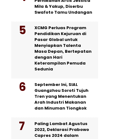
Pernikahan Artis Jessica
Mila & Yakup, Diserbu
Swafoto Tamu Undangan
XCMG Perluas Program
Pendidikan Kejuruan di
Pasar Global untuk
Menyiapkan Talenta
Masa Depan, Bertepatan
dengan Hari
Keterampilan Pemuda
Sedunia
September Ini, SIAL
Guangzhou Soroti Tujuh
Tren yang Menentukan
Arah Industri Makanan
dan Minuman Tiongkok
Paling Lambat Agustus
2022, Deklarasi Prabowo
Capres 2024 dalam