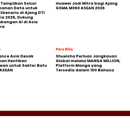
 Tampilkan Solusi
Huawei Jadi Mitra bagi Ajang
panan Data untuk
GSMA M360 ASEAN 2026
 Skenario di Ajang DTI
ia 2026, Dukung
angan AI di Asia
ra
s
Pers Rilis
nance Asia Desak
Shueisha Perluas Jangkauan
kan Hentikan
Global melalui MANGA MILLION,
an untuk Sektor Batu
Platform Manga yang
 ASEAN
Tersedia dalam 100 Bahasa
Graha Media Center,
Bogor - Indonesia