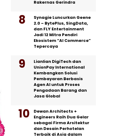
Rakernas Gerindra
Synagie Luncurkan Geene
2.0 – BytePlus, SingData,
dan FLY Entertainment
Jadi 12 Mitra Pendiri
Ekosistem “AI Commerce”
Tepercaya
Lianlian DigiTech dan
UnionPay International
Kembangkan Solusi
Pembayaran Berbasis
Agen AI untuk Proses
Pengadaan Barang dan
Jasa Global
Dewan Architects +
Engineers Raih Dua Gelar
sebagai Firma Arsitektur
dan Desain Perhotelan
Terbaik di Asia dalam