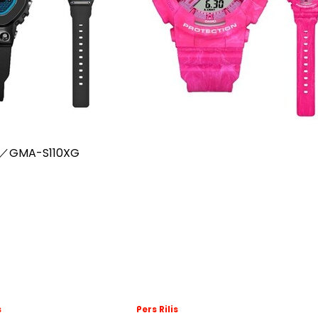
／GMA-S110XG
s
Pers Rilis