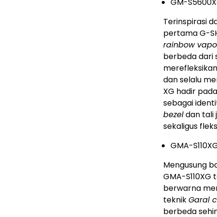
GM-S5600
Terinspirasi d
pertama G-SH
rainbow vapo
berbeda dari s
merefleksikan
dan selalu me
XG hadir pa
sebagai identi
bezel
dan tal
sekaligus fle
GMA-S110X
Mengusung bas
GMA-S110XG 
berwarna me
teknik
Garal c
berbeda sehi