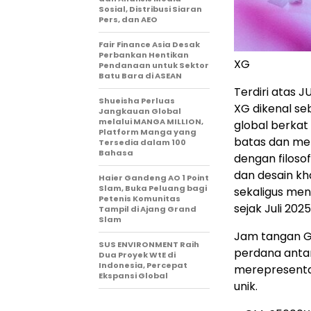
Sosial, Distribusi Siaran
Pers, dan AEO
Fair Finance Asia Desak
Perbankan Hentikan
XG
Pendanaan untuk Sektor
Batu Bara di ASEAN
Terdiri atas 
Shueisha Perluas
XG dikenal se
Jangkauan Global
melalui MANGA MILLION,
global berkat
Platform Manga yang
batas dan me
Tersedia dalam 100
Bahasa
dengan filos
dan desain kha
Haier Gandeng AO 1 Point
Slam, Buka Peluang bagi
sekaligus me
Petenis Komunitas
sejak Juli 2025
Tampil di Ajang Grand
Slam
Jam tangan G
SUS ENVIRONMENT Raih
perdana anta
Dua Proyek WtE di
Indonesia, Percepat
merepresentas
Ekspansi Global
unik.