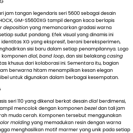
XG
ari jam tangan legendaris seri 5600 sebagai desain
OCK, GM-S5600XG tampil dengan kaca berlapis
r deposition
yang memancarkan gradasi warna
etiap sudut pandang. Efek visual yang dinamis ini
 identitas XG yang ekspresif, berani bereksperimen,
nghadirkan sisi baru dalam setiap penampilannya. Logo
da komponen
dial
,
band loop
, dan sisi belakang
casing
tas khusus dari kolaborasi ini. Sementara itu, bagian
i jam berwarna hitam menampilkan kesan elegan
ksibel untuk digunakan dalam berbagai kesempatan.
G
is seri 110 yang dikenal berkat desain
dial
berdimensi,
tampil mencolok dengan komponen
bezel
dan tali jam
rah muda cerah. Komponen tersebut menggunakan
olor molding
yang memadukan resin dengan warna
ngga menghasilkan motif marmer yang unik pada setiap