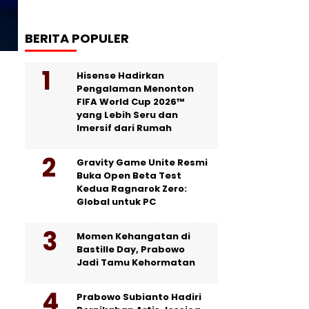
BERITA POPULER
Hisense Hadirkan
Pengalaman Menonton
FIFA World Cup 2026™
yang Lebih Seru dan
Imersif dari Rumah
Gravity Game Unite Resmi
Buka Open Beta Test
Kedua Ragnarok Zero:
Global untuk PC
Momen Kehangatan di
Bastille Day, Prabowo
Jadi Tamu Kehormatan
Prabowo Subianto Hadiri