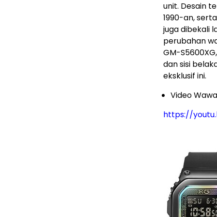
unit. Desain t
1990-an, sert
juga dibekali 
perubahan wa
GM-S5600XG, 
dan sisi bela
eksklusif ini.
Video Wawa
https://yout