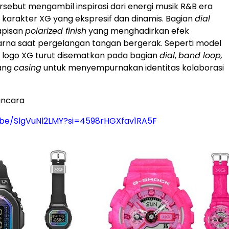
ersebut mengambil inspirasi dari energi musik R&B era
a karakter XG yang ekspresif dan dinamis. Bagian
dial
lapisan
polarized finish
yang menghadirkan efek
rna saat pergelangan tangan bergerak. Seperti model
logo XG turut disematkan pada bagian
dial
,
band loop,
kang
casing
untuk menyempurnakan identitas kolaborasi
ncara
u.be/SlgVuNl2LMY?si=4598rHGXfav1RA5F