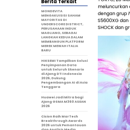
Berita Terkait
meluncurkan d
MONDEVITA
dengan grup
MENGAKUISISI SAHAM
S5600XG dan 
MAYORITAS DI
UNDERSCORE DISTRICT,
SHOCK dan gru
PERUSAHAAN INDUK
MAGLIANO, SEBAGAI
LANGKAH KEDUA DALAM
MEMBANGUN PLATFORM
MEREK MEWAH ITALIA
BARU
HIKSEMI Tampilkan Solusi
Penyimpanan Data
untuk Seluruh Skenario
di Ajang DTI Indonesia
2026, Dukung
Pengembangan AI di Asia
Tenggara
Huawei Jadi Mitra bagi
Ajang GSMA M360 ASEAN
2026
Cision Raih MarTech
Breakthrough Awards
2026 untuk Pemantauan
dan Analisis Media