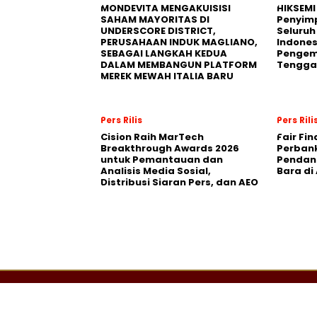
MONDEVITA MENGAKUISISI
HIKSEMI
SAHAM MAYORITAS DI
Penyim
UNDERSCORE DISTRICT,
Seluruh
PERUSAHAAN INDUK MAGLIANO,
Indones
SEBAGAI LANGKAH KEDUA
Pengemb
DALAM MEMBANGUN PLATFORM
Tengga
MEREK MEWAH ITALIA BARU
Pers Rilis
Pers Rili
Cision Raih MarTech
Fair Fi
Breakthrough Awards 2026
Perban
untuk Pemantauan dan
Pendana
Analisis Media Sosial,
Bara di
Distribusi Siaran Pers, dan AEO