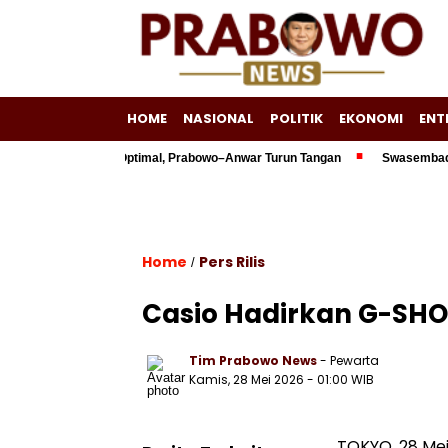
HOME
NASIONAL
POLITIK
EKONOMI
ENT
Triliun Belum Optimal, Prabowo–Anwar Turun Tangan
Swasembada Energ
Home
Pers Rilis
/
Casio Hadirkan G-SHO
Tim Prabowo News
- Pewarta
Kamis, 28 Mei 2026 - 01:00 WIB
TOKYO, 28 Mei