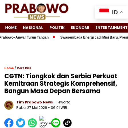
ID
HOME
NASIONAL
POLITIK
EKONOMI
ENTERTAINMENT
bowo–Anwar Turun Tangan
Swasembada Energi Jadi Misi Baru, Presiden
/
Home
Pers Rilis
CGTN: Tiongkok dan Serbia Perkuat
Kemitraan Strategis Komprehensif,
Bangun Masa Depan Bersama
Tim Prabowo News
- Pewarta
Rabu, 27 Mei 2026 - 06:01 WIB