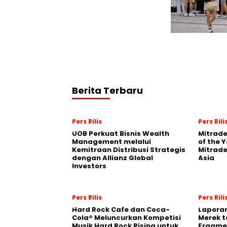
Berita Terbaru
Pers Rilis
Pers Rili
UOB Perkuat Bisnis Wealth
Mitrade
Management melalui
of the 
Kemitraan Distribusi Strategis
Mitrade
dengan Allianz Global
Asia
Investors
Pers Rilis
Pers Rili
Hard Rock Cafe dan Coca-
Laporan
Cola® Meluncurkan Kompetisi
Merek t
Musik Hard Rock Rising untuk
Fragmen