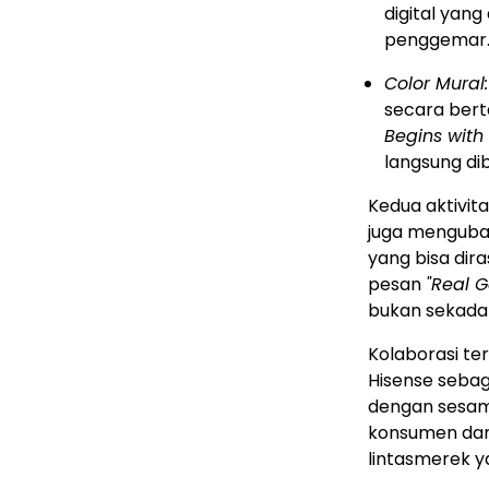
digital yan
penggemar
Color Mural:
secara ber
Begins with 
langsung dib
Kedua aktivit
juga menguba
yang bisa dir
pesan
"Real 
bukan sekadar
Kolaborasi ter
Hisense sebag
dengan sesam
konsumen dari
lintasmerek ya