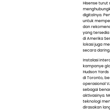
Hisense turu
menghubungka
digitalnya. P
untuk memper
dan rekomenda
yang tersedia
di Amerika Seri
lokasi juga m
secara daring
Instalasi inte
kampanye glob
Hudson Yards 
di Toronto, b
operasional V
sebagai bena
aktivasinya. 
teknologi me
dirasakan la