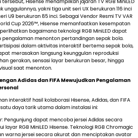
si tersebut, Hisense menampilkan jajaran TV RGB MiniLED
 unggulannya, yakni tiga unit seri UX berukuran 116 inci
 seri U9 berukuran 85 inci. Sebagai Vendor Resmi TV VAR
World Cup 2026™, Hisense memanfaatkan kesempatan
perlihatkan bagaimana teknologi RGB MiniLED dapat
 pengalaman menonton pertandingan sepak bola.
tisipasi dalam aktivitas interaktif bertema sepak bola,
apat merasakan langsung keunggulan reproduksi
ihan gerakan, sensasi layar berukuran besar, hingga
isual saat menonton.
dengan Adidas dan FIFA Mewujudkan Pengalaman
ersonal
 interaktif hasil kolaborasi Hisense, Adidas, dan FIFA
satu daya tarik utama dalam instalasi ini:
r
: Pengunjung dapat mencoba jersei Adidas secara
lui layar RGB MiniLED Hisense. Teknologi RGB Chromagic
 warna jersei secara akurat dan menciptakan avatar