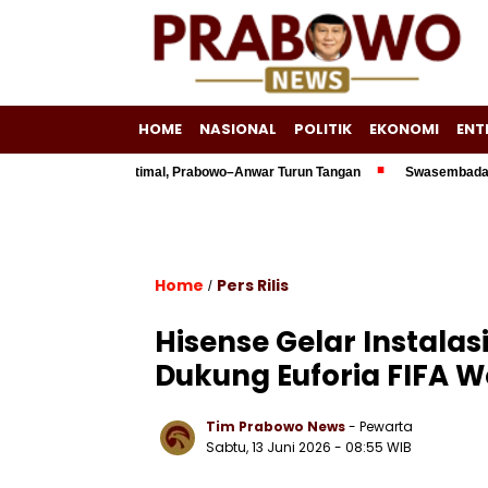
HOME
NASIONAL
POLITIK
EKONOMI
ENT
liun Belum Optimal, Prabowo–Anwar Turun Tangan
Swasembada Energi J
Home
Pers Rilis
/
Hisense Gelar Instalas
Dukung Euforia FIFA W
Tim Prabowo News
- Pewarta
Sabtu, 13 Juni 2026 - 08:55 WIB