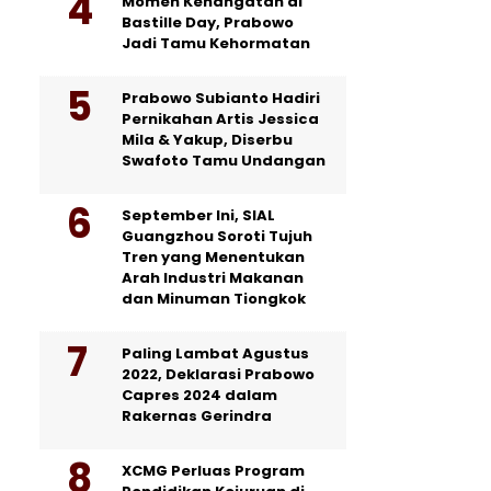
Momen Kehangatan di
Bastille Day, Prabowo
Jadi Tamu Kehormatan
Prabowo Subianto Hadiri
Pernikahan Artis Jessica
Mila & Yakup, Diserbu
Swafoto Tamu Undangan
September Ini, SIAL
Guangzhou Soroti Tujuh
Tren yang Menentukan
Arah Industri Makanan
dan Minuman Tiongkok
Paling Lambat Agustus
2022, Deklarasi Prabowo
Capres 2024 dalam
Rakernas Gerindra
XCMG Perluas Program