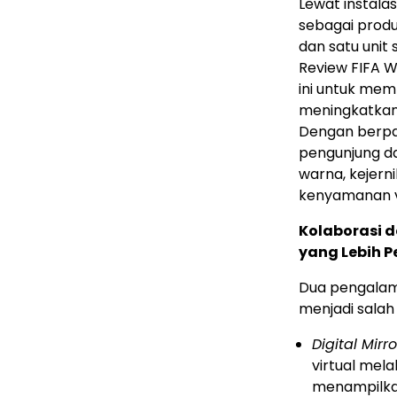
Lewat instala
sebagai produk
dan satu unit
Review FIFA 
ini untuk mem
meningkatkan
Dengan berpar
pengunjung d
warna, kejern
kenyamanan v
Kolaborasi 
yang Lebih P
Dua pengalaman
menjadi salah 
Digital Mirro
virtual mela
menampilkan