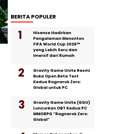
BERITA POPULER
Hisense Hadirkan
Pengalaman Menonton
FIFA World Cup 2026™
yang Lebih Seru dan
Imersif dari Rumah
Gravity Game Unite Resmi
Buka Open Beta Test
Kedua Ragnarok Zero:
Global untuk PC
Gravity Game Unite (GGU)
Luncurkan OBT Kedua PC
MMORPG “Ragnarok Zero:
Global”