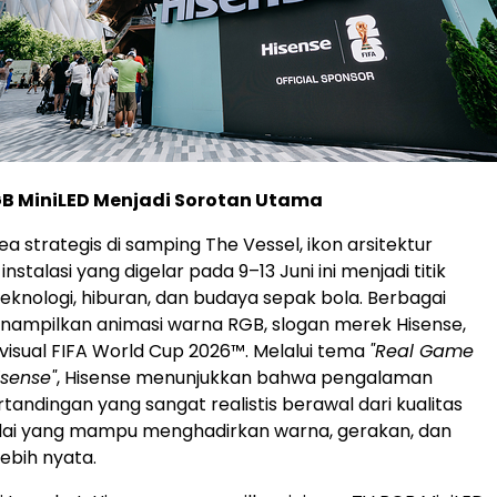
GB MiniLED Menjadi Sorotan Utama
rea strategis di samping The Vessel, ikon arsitektur
instalasi yang digelar pada 9–13 Juni ini menjadi titik
eknologi, hiburan, dan budaya sepak bola. Berbagai
enampilkan animasi warna RGB, slogan merek Hisense,
visual FIFA World Cup 2026™. Melalui tema
"Real Game
isense"
, Hisense menunjukkan bahwa pengalaman
andingan yang sangat realistis berawal dari kualitas
plai yang mampu menghadirkan warna, gerakan, dan
lebih nyata.