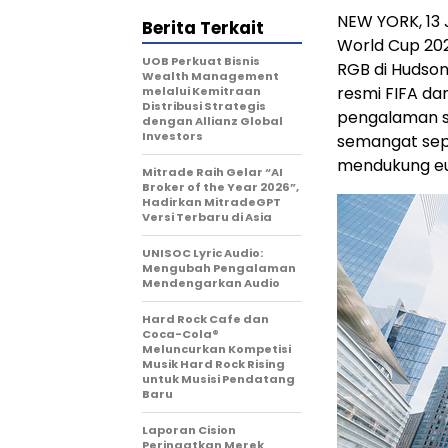
NEW YORK, 13 
Berita Terkait
World Cup 202
UOB Perkuat Bisnis
RGB di Hudson
Wealth Management
resmi FIFA da
melalui Kemitraan
Distribusi Strategis
pengalaman se
dengan Allianz Global
Investors
semangat sepa
mendukung eu
Mitrade Raih Gelar “AI
Broker of the Year 2026”,
Hadirkan MitradeGPT
Versi Terbaru di Asia
UNISOC Lyric Audio:
Mengubah Pengalaman
Mendengarkan Audio
Hard Rock Cafe dan
Coca-Cola®
Meluncurkan Kompetisi
Musik Hard Rock Rising
untuk Musisi Pendatang
Baru
Laporan Cision
Peringatkan Merek