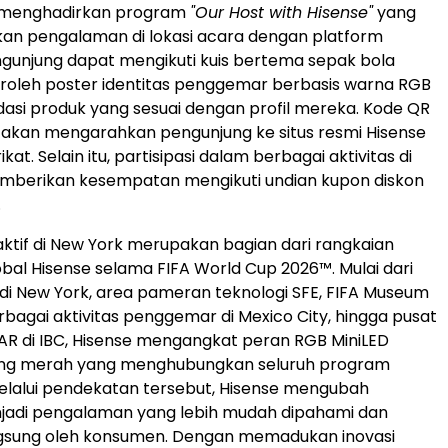
t menghadirkan program
"Our Host with Hisense"
yang
n pengalaman di lokasi acara dengan platform
engunjung dapat mengikuti kuis bertema sepak bola
oleh poster identitas penggemar berbasis warna RGB
si produk yang sesuai dengan profil mereka. Kode QR
 akan mengarahkan pengunjung ke situs resmi Hisense
kat. Selain itu, partisipasi dalam berbagai aktivitas di
emberikan kesempatan mengikuti undian kupon diskon
.
raktif di New York merupakan bagian dari rangkaian
al Hisense selama FIFA World Cup 2026™. Mulai dari
di New York, area pameran teknologi SFE, FIFA Museum
erbagai aktivitas penggemar di Mexico City, hingga pusat
AR di IBC, Hisense mengangkat peran RGB MiniLED
ng merah yang menghubungkan seluruh program
Melalui pendekatan tersebut, Hisense mengubah
njadi pengalaman yang lebih mudah dipahami dan
ngsung oleh konsumen. Dengan memadukan inovasi