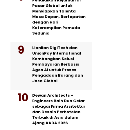
Pendidikan Kejuruan di
Pasar Global untuk
Menyiapkan Talenta
Masa Depan, Bertepatan
dengan Hari
Keterampilan Pemuda
Sedunia
Lianlian DigiTech dan
UnionPay International
Kembangkan Solusi
Pembayaran Berbasis
Agen AI untuk Proses
Pengadaan Barang dan
Jasa Global
Dewan Architects +
Engineers Raih Dua Gelar
sebagai Firma Arsitektur
dan Desain Perhotelan
Terbaik di Asia dalam
Ajang AADA 2026