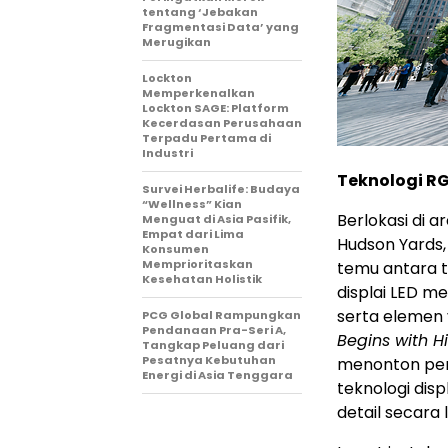
tentang ‘Jebakan
Fragmentasi Data’ yang
Merugikan
Lockton
Memperkenalkan
Lockton SAGE: Platform
Kecerdasan Perusahaan
Terpadu Pertama di
Industri
Teknologi R
Survei Herbalife: Budaya
“Wellness” Kian
Berlokasi di a
Menguat di Asia Pasifik,
Empat dari Lima
Hudson Yards, 
Konsumen
Memprioritaskan
temu antara t
Kesehatan Holistik
displai LED m
serta elemen 
PCG Global Rampungkan
Pendanaan Pra-Seri A,
Begins with H
Tangkap Peluang dari
Pesatnya Kebutuhan
menonton pert
Energi di Asia Tenggara
teknologi dis
detail secara 