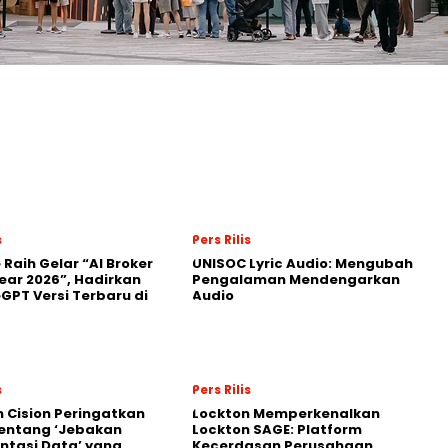
s
Pers Rilis
 Raih Gelar “AI Broker
UNISOC Lyric Audio: Mengubah
Year 2026”, Hadirkan
Pengalaman Mendengarkan
GPT Versi Terbaru di
Audio
s
Pers Rilis
 Cision Peringatkan
Lockton Memperkenalkan
entang ‘Jebakan
Lockton SAGE: Platform
tasi Data’ yang
Kecerdasan Perusahaan