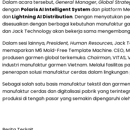
Dalam acara tersebut,
General Manager
,
Global Strate
dengan
Polaris AI Intelligent System
dan platform Men
dan
Lightning AI Distribution
. Dengan menyatukan per
disesuaikan dengan berbagai kebutuhan manufaktur g
dan Jack Technology akan bekerja sama mengembangkan
Dalam sesi lainnya,
President, Human Resources
, Jack 
memaparkan M6 Mold-Free Template Machine. CEO, Mar
produsen garmen global terkemuka.
Chairman
, VITAS,
industri manufaktur garmen Vietnam. Melalui fasilitas 
penerapan solusi manufaktur cerdas dalam lingkungan 
Sebagai salah satu basis manufaktur tekstil dan garmen
manufaktur cerdas dan digitalisasi pabrik yang terinte
produksi di tengah pasar yang semakin dipengaruhi ol
Berita Terkait