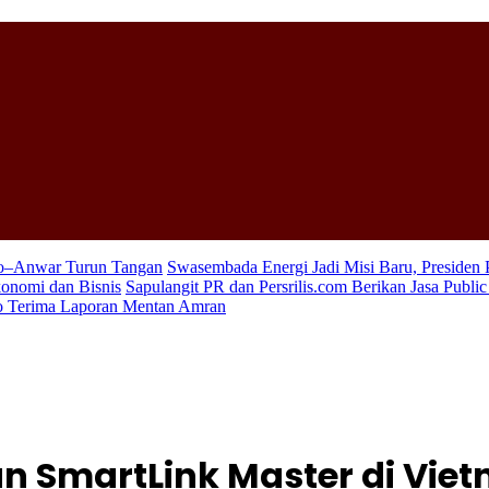
wo–Anwar Turun Tangan
Swasembada Energi Jadi Misi Baru, Presiden
konomi dan Bisnis
Sapulangit PR dan Persrilis.com Berikan Jasa Publi
wo Terima Laporan Mentan Amran
n SmartLink Master di Vie