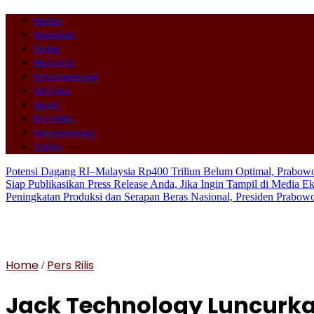
Home
Nasional
Politik
Ekonomi
Entertainment
Lifestyle
Sport
Pers Rilis
Internasional
Video
Potensi Dagang RI–Malaysia Rp400 Triliun Belum Optimal, Prabo
Siap Publikasikan Press Release Anda, Jika Ingin Tampil di Media E
Peningkatan Produksi dan Serapan Beras Nasional, Presiden Prabo
Home
Pers Rilis
/
Jack Technology Luncurka