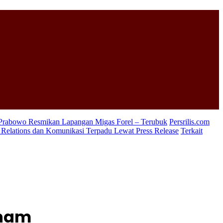
 Prabowo Resmikan Lapangan Migas Forel – Terubuk
Persrilis.com
c Relations dan Komunikasi Terpadu Lewat Press Release
Terkait
tnam