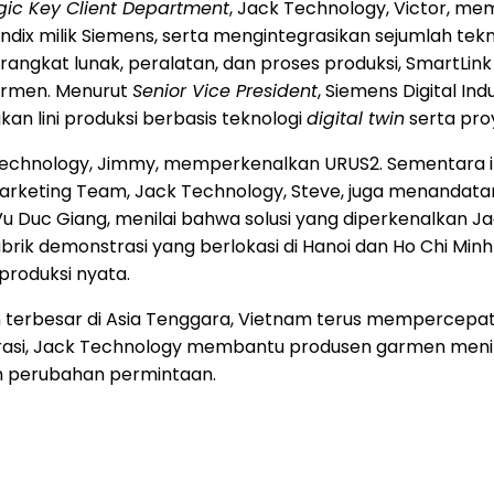
gic Key Client Department
, Jack Technology, Victor, me
dix milik Siemens, serta mengintegrasikan sejumlah tekn
angkat lunak, peralatan, dan proses produksi, SmartLin
armen. Menurut
Senior Vice President
, Siemens Digital In
 lini produksi berbasis teknologi
digital twin
serta pro
Technology, Jimmy, memperkenalkan URUS2. Sementara i
keting Team, Jack Technology, Steve, juga menandatan
 Vu Duc Giang, menilai bahwa solusi yang diperkenalka
pabrik demonstrasi yang berlokasi di Hanoi dan Ho Chi Mi
produksi nyata.
 terbesar di Asia Tenggara, Vietnam terus mempercepat ad
grasi, Jack Technology membantu produsen garmen meningk
eh perubahan permintaan.