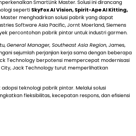
mperkenalkan SmartLink Master. Solusi ini dirancang
ologi seperti
SkyFox AI Vision, Spirit-Ape AI Kitting,
k Master menghadirkan solusi pabrik yang dapat
dustries Software Asia Pacific, Jornt Moerland, Siemens
yek percontohan pabrik pintar untuk industri garmen.
tu,
General Manager, Southeast Asia Region
, James,
gani sejumlah perjanjian kerja sama dengan beberapa
n Jack Technology berpotensi mempercepat modernisasi
nh City, Jack Technology turut memperlihatkan
opsi teknologi pabrik pintar. Melalui solusi
atkan fleksibilitas, kecepatan respons, dan efisiensi