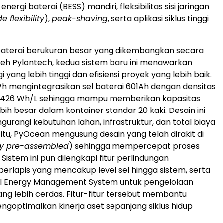
ergi baterai (BESS) mandiri, fleksibilitas sisi jaringan
e flexibility
),
peak-shaving
, serta aplikasi siklus tinggi
baterai berukuran besar yang dikembangkan secara
eh Pylontech, kedua sistem baru ini menawarkan
i yang lebih tinggi dan efisiensi proyek yang lebih baik.
h mengintegrasikan sel baterai 601Ah dengan densitas
a 426 Wh/L sehingga mampu memberikan kapasitas
bih besar dalam kontainer standar 20 kaki. Desain ini
gurangi kebutuhan lahan, infrastruktur, dan total biaya
 itu, PyOcean mengusung desain yang telah dirakit di
ry pre-assembled
) sehingga mempercepat proses
Sistem ini pun dilengkapi fitur perlindungan
erlapis yang mencakup level sel hingga sistem, serta
al Energy Management System untuk pengelolaan
ang lebih cerdas. Fitur-fitur tersebut membantu
goptimalkan kinerja aset sepanjang siklus hidup