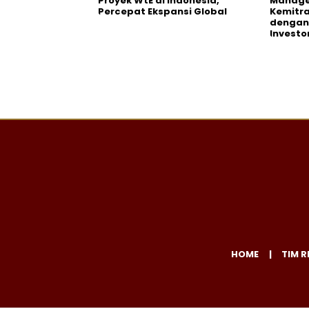
Proyek WtE di Indonesia,
Manage
Percepat Ekspansi Global
Kemitra
dengan 
Investo
HOME
TIM R