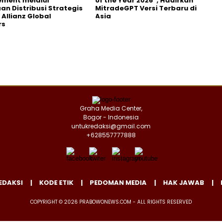
ment melalui
of the Year 2026”, Hadirkan
an Distribusi Strategis
MitradeGPT Versi Terbaru di
Allianz Global
Asia
rs
Graha Media Center,
Bogor - Indonesia
untukredaksi@gmail.com
+628557777888
EDAKSI
KODE ETIK
PEDOMAN MEDIA
HAK JAWAB
COPYRIGHT © 2026 PRABOWONEWS.COM - ALL RIGHTS RESERVED