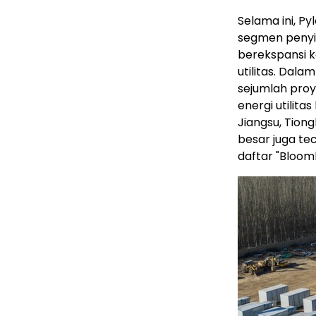
Selama ini, Py
segmen penyim
berekspansi 
utilitas. Dala
sejumlah pro
energi utilit
Jiangsu, Tion
besar juga te
daftar "Bloom