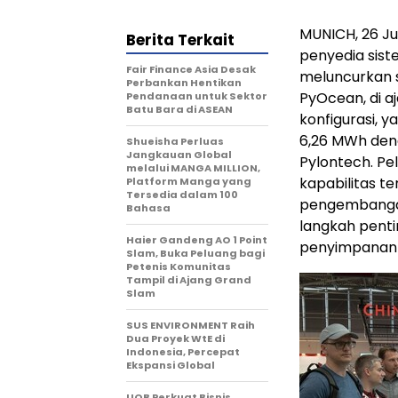
MUNICH, 26 Ju
Berita Terkait
penyedia sist
Fair Finance Asia Desak
meluncurkan s
Perbankan Hentikan
PyOcean, di aj
Pendanaan untuk Sektor
Batu Bara di ASEAN
konfigurasi, 
6,26 MWh den
Shueisha Perluas
Jangkauan Global
Pylontech. Pe
melalui MANGA MILLION,
kapabilitas te
Platform Manga yang
Tersedia dalam 100
pengembangan 
Bahasa
langkah penti
Haier Gandeng AO 1 Point
penyimpanan en
Slam, Buka Peluang bagi
Petenis Komunitas
Tampil di Ajang Grand
Slam
SUS ENVIRONMENT Raih
Dua Proyek WtE di
Indonesia, Percepat
Ekspansi Global
UOB Perkuat Bisnis