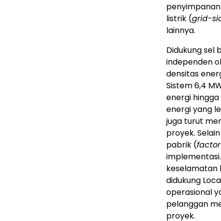
penyimpanan en
listrik (
grid-sid
lainnya.
Didukung sel 
independen ol
densitas energ
Sistem 6,4 MW
energi hingg
energi yang le
juga turut men
proyek. Selain
pabrik (
facto
implementasi. 
keselamatan b
didukung Loc
operasional y
pelanggan men
proyek.