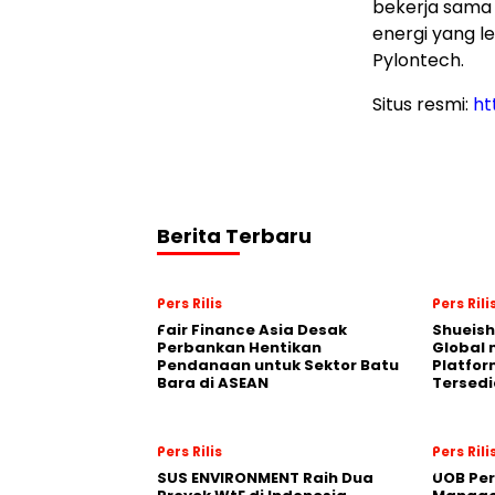
bekerja sama
energi yang le
Pylontech.
Situs resmi:
ht
Berita Terbaru
Pers Rilis
Pers Rili
Fair Finance Asia Desak
Shueish
Perbankan Hentikan
Global 
Pendanaan untuk Sektor Batu
Platfo
Bara di ASEAN
Tersedi
Pers Rilis
Pers Rili
SUS ENVIRONMENT Raih Dua
UOB Per