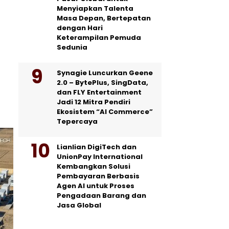
Menyiapkan Talenta
Masa Depan, Bertepatan
dengan Hari
Keterampilan Pemuda
Sedunia
Synagie Luncurkan Geene
2.0 – BytePlus, SingData,
dan FLY Entertainment
Jadi 12 Mitra Pendiri
Ekosistem “AI Commerce”
Tepercaya
Lianlian DigiTech dan
UnionPay International
Kembangkan Solusi
Pembayaran Berbasis
Agen AI untuk Proses
Pengadaan Barang dan
Jasa Global