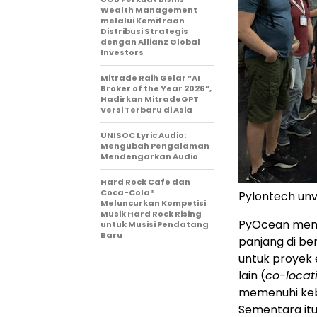
Wealth Management
melalui Kemitraan
Distribusi Strategis
dengan Allianz Global
Investors
Mitrade Raih Gelar “AI
Broker of the Year 2026”,
Hadirkan MitradeGPT
Versi Terbaru di Asia
UNISOC Lyric Audio:
Mengubah Pengalaman
Mendengarkan Audio
Hard Rock Cafe dan
Coca-Cola®
Pylontech unv
Meluncurkan Kompetisi
Musik Hard Rock Rising
PyOcean memak
untuk Musisi Pendatang
Baru
panjang di be
untuk proyek 
lain (
co-locat
memenuhi kebu
Sementara itu