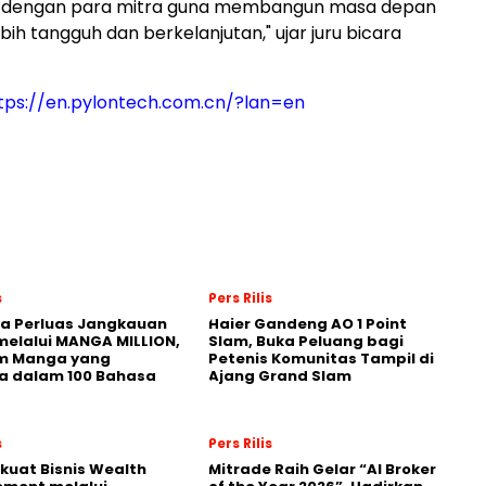
 dengan para mitra guna membangun masa depan
bih tangguh dan berkelanjutan," ujar juru bicara
tps://en.pylontech.com.cn/?lan=en
s
Pers Rilis
a Perluas Jangkauan
Haier Gandeng AO 1 Point
melalui MANGA MILLION,
Slam, Buka Peluang bagi
rm Manga yang
Petenis Komunitas Tampil di
a dalam 100 Bahasa
Ajang Grand Slam
s
Pers Rilis
kuat Bisnis Wealth
Mitrade Raih Gelar “AI Broker