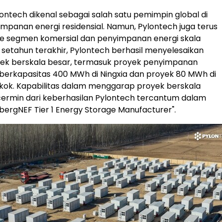
lontech dikenal sebagai salah satu pemimpin global di
panan energi residensial. Namun, Pylontech juga terus
ke segmen komersial dan penyimpanan energi skala
m setahun terakhir, Pylontech berhasil menyelesaikan
yek berskala besar, termasuk proyek penyimpanan
as berkapasitas 400 MWh di Ningxia dan proyek 80 MWh di
gkok. Kapabilitas dalam menggarap proyek berskala
cermin dari keberhasilan Pylontech tercantum dalam
bergNEF Tier 1 Energy Storage Manufacturer".