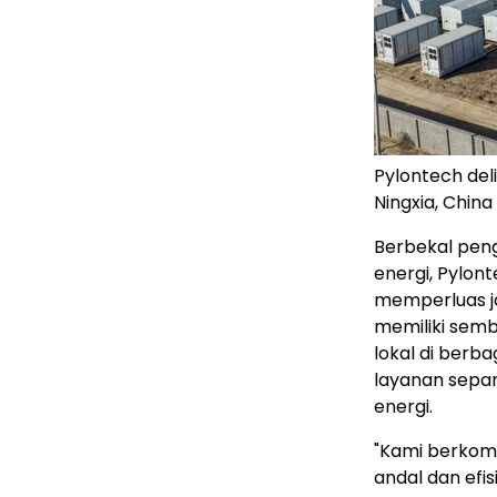
Pylontech del
Ningxia, China
Berbekal peng
energi, Pylon
memperluas ja
memiliki semb
lokal di berb
layanan sepan
energi.
"Kami berkom
andal dan efis