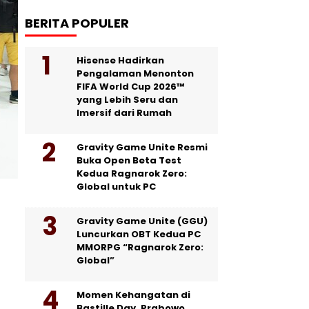
BERITA POPULER
Hisense Hadirkan
Pengalaman Menonton
FIFA World Cup 2026™
yang Lebih Seru dan
Imersif dari Rumah
Gravity Game Unite Resmi
Buka Open Beta Test
Kedua Ragnarok Zero:
Global untuk PC
Gravity Game Unite (GGU)
Luncurkan OBT Kedua PC
MMORPG “Ragnarok Zero:
Global”
Momen Kehangatan di
Bastille Day, Prabowo