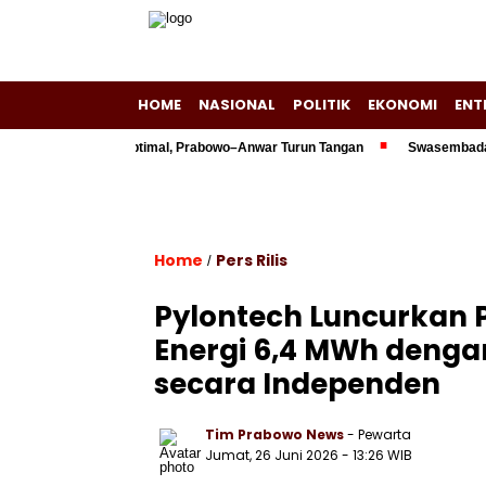
HOME
NASIONAL
POLITIK
EKONOMI
ENT
riliun Belum Optimal, Prabowo–Anwar Turun Tangan
Swasembada Energi 
Home
Pers Rilis
/
Pylontech Luncurkan 
Energi 6,4 MWh denga
secara Independen
Tim Prabowo News
- Pewarta
Jumat, 26 Juni 2026 - 13:26 WIB