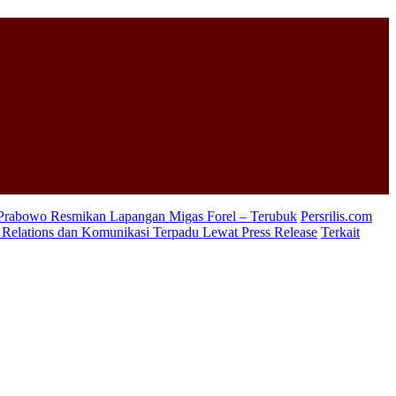
 Prabowo Resmikan Lapangan Migas Forel – Terubuk
Persrilis.com
c Relations dan Komunikasi Terpadu Lewat Press Release
Terkait