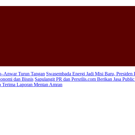
wo–Anwar Turun Tangan
Swasembada Energi Jadi Misi Baru, Presiden
konomi dan Bisnis
Sapulangit PR dan Persrilis.com Berikan Jasa Publi
wo Terima Laporan Mentan Amran