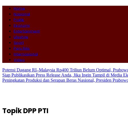
Home
Nasional
Politik
Ekonomi
Entertainment
Lifestyle
Sport
Pers Rilis
Internasional
Video
Potensi Dagang RI–Malaysia Rp400 Triliun Belum Optimal, Prabo
Siap Publikasikan Press Release Anda, Jika Ingin Tampil di Media E
Peningkatan Produksi dan Serapan Beras Nasional, Presiden Prabo
Topik
DPP PTI