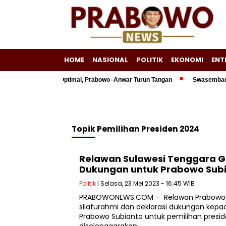
HOME
NASIONAL
POLITIK
EKONOMI
ENT
00 Triliun Belum Optimal, Prabowo–Anwar Turun Tangan
Swasembada Ene
Topik
Pemilihan Presiden 2024
Relawan Sulawesi Tenggara Ge
Dukungan untuk Prabowo Subi
Politik
| Selasa, 23 Mei 2023 - 16:45 WIB
PRABOWONEWS.COM – Relawan Prabowo 
silaturahmi dan deklarasi dukungan kepa
Prabowo Subianto untuk pemilihan presid