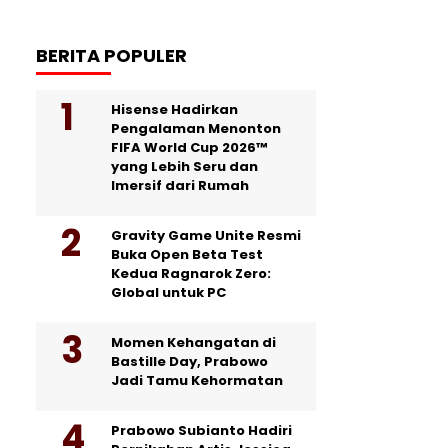
BERITA POPULER
Hisense Hadirkan
Pengalaman Menonton
FIFA World Cup 2026™
yang Lebih Seru dan
Imersif dari Rumah
Gravity Game Unite Resmi
Buka Open Beta Test
Kedua Ragnarok Zero:
Global untuk PC
Momen Kehangatan di
Bastille Day, Prabowo
Jadi Tamu Kehormatan
Prabowo Subianto Hadiri