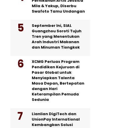
Pernikahan Artis Jessica
Mila & Yakup, Diserbu
Swafoto Tamu Undangan
September Ini, SIAL
Guangzhou Soroti Tujuh
Tren yang Menentukan
Arah Industri Makanan
dan Minuman Tiongkok
XCMG Perluas Program
Pendidikan Kejuruan di
Pasar Global untuk
Menyiapkan Talenta
Masa Depan, Bertepatan
dengan Hari
Keterampilan Pemuda
Sedunia
Lianlian DigiTech dan
UnionPay International
Kembangkan Solusi