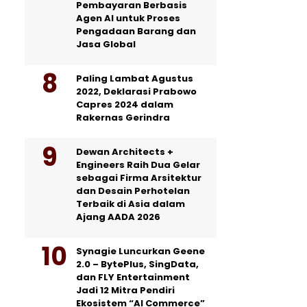
Pembayaran Berbasis
Agen AI untuk Proses
Pengadaan Barang dan
Jasa Global
Paling Lambat Agustus
2022, Deklarasi Prabowo
Capres 2024 dalam
Rakernas Gerindra
Dewan Architects +
Engineers Raih Dua Gelar
sebagai Firma Arsitektur
dan Desain Perhotelan
Terbaik di Asia dalam
Ajang AADA 2026
Synagie Luncurkan Geene
2.0 – BytePlus, SingData,
dan FLY Entertainment
Jadi 12 Mitra Pendiri
Ekosistem “AI Commerce”