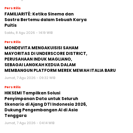
Pers Rilis
FAMILIARITÉ: Ketika Sinema dan
Sastra Bertemu dalam Sebuah Karya
Puitis
Sabtu, 8 Agu 2026 - 14:19 WIB
Pers Rilis
MONDEVITA MENGAKUISISI SAHAM
MAYORITAS DI UNDERSCORE DISTRICT,
PERUSAHAAN INDUK MAGLIANO,
SEBAGAI LANGKAH KEDUA DALAM
MEMBANGUN PLATFORM MEREK MEWAH ITALIA BARU
Jumat, 7 Agu 2026 - 09:32 WIB
Pers Rilis
HIKSEMI Tampilkan Solusi
Penyimpanan Data untuk Seluruh
Skenario di Ajang DTI Indonesia 2026,
Dukung Pengembangan AI di Asia
Tenggara
Jumat, 7 Agu 2026 - 04:14 WIB