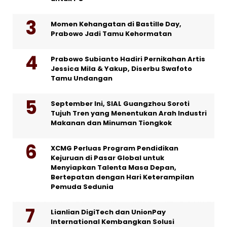
Momen Kehangatan di Bastille Day,
Prabowo Jadi Tamu Kehormatan
Prabowo Subianto Hadiri Pernikahan Artis
Jessica Mila & Yakup, Diserbu Swafoto
Tamu Undangan
September Ini, SIAL Guangzhou Soroti
Tujuh Tren yang Menentukan Arah Industri
Makanan dan Minuman Tiongkok
XCMG Perluas Program Pendidikan
Kejuruan di Pasar Global untuk
Menyiapkan Talenta Masa Depan,
Bertepatan dengan Hari Keterampilan
Pemuda Sedunia
Lianlian DigiTech dan UnionPay
International Kembangkan Solusi