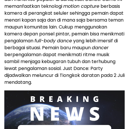
memanfaatkan teknologi
motion capture
berbasis
kamera di perangkat seluler sehingga pemain dapat
menari kapan saja dan di mana saja bersama teman
maupun komunitas lain. Cukup menggunakan
kamera depan ponsel pintar, pemain bisa menikmati
pengalaman
full-body dance
yang lebih imersif di
berbagai situasi. Pemain baru maupun
dancer
berpengalaman dapat menikmati ritme musik
sambil menjaga kebugaran tubuh dan terhubung
lewat pengalaman sosial. Just Dance: Party
dijadwalkan meluncur di Tiongkok daratan pada 2 Juli
mendatang.