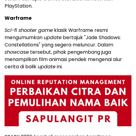
PlayStation.
Warframe
Sci-fi shooter game
klasik Warframe resmi
mengumumkan
update
bertajuk "Jade Shadows:
Constellations" yang segera meluncur. Dalam
showcase
tersebut, pihak pengembang juga
menampilkan film animasi pendek mengenai alur
cerita di balik
update
ini.