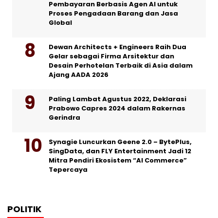
Pembayaran Berbasis Agen AI untuk
Proses Pengadaan Barang dan Jasa
Global
Dewan Architects + Engineers Raih Dua
Gelar sebagai Firma Arsitektur dan
Desain Perhotelan Terbaik di Asia dalam
Ajang AADA 2026
Paling Lambat Agustus 2022, Deklarasi
Prabowo Capres 2024 dalam Rakernas
Gerindra
Synagie Luncurkan Geene 2.0 – BytePlus,
SingData, dan FLY Entertainment Jadi 12
Mitra Pendiri Ekosistem “AI Commerce”
Tepercaya
POLITIK