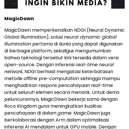
MagicDawn
MagicDawn memperkenalkan NDGI (Neural Dynamic
Global Illumination), solusi
neural dynamic global
illumination
pertama di dunia yang dapat digunakan
di berbagai platform, sekaligus mengumumkan
bahwa teknologi tersebut kini tersedia dalam versi
open-source
. Dengan inferensi
real-time neural
network
, NDGI berhasil mengatasi keterbatasan
metode
offline pre-computation
sehingga mampu
menghadirkan respons pencahayaan
real-time
untuk seluruh elemen secara menarik. Untuk demo
peluncurannya, MagicDawn bekerja sama dengan
Roco Kingdom guna meningkatkan kualitas
pencahayaan di dalam
game
. MagicDawn juga
berkolaborasi dengan Arm dalam optimalisasi
inferensi AI mendalam untuk GPU mobile. Dengan