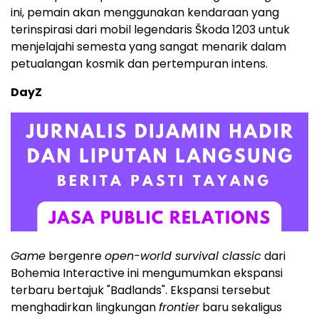
ini, pemain akan menggunakan kendaraan yang
terinspirasi dari mobil legendaris Škoda 1203 untuk
menjelajahi semesta yang sangat menarik dalam
petualangan kosmik dan pertempuran intens.
DayZ
Game
bergenre
open-world survival classic
dari
Bohemia Interactive ini mengumumkan ekspansi
terbaru bertajuk "Badlands". Ekspansi tersebut
menghadirkan lingkungan
frontier
baru sekaligus