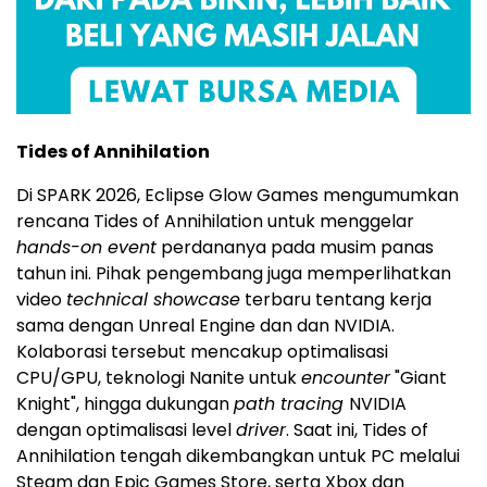
Tides of Annihilation
Di SPARK 2026, Eclipse Glow Games mengumumkan
rencana Tides of Annihilation untuk menggelar
hands-on event
perdananya pada musim panas
tahun ini. Pihak pengembang juga memperlihatkan
video
technical showcase
terbaru tentang kerja
sama dengan Unreal Engine dan dan NVIDIA.
Kolaborasi tersebut mencakup optimalisasi
CPU/GPU, teknologi Nanite untuk
encounter
"Giant
Knight", hingga dukungan
path tracing
NVIDIA
dengan optimalisasi level
driver
. Saat ini, Tides of
Annihilation tengah dikembangkan untuk PC melalui
Steam dan Epic Games Store, serta Xbox dan