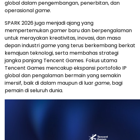
global dalam pengembangan, penerbitan, dan
operasional
game
.
SPARK 2026 juga menjadi ajang yang
mempertemukan
gamer
baru dan berpengalaman
untuk merayakan kreativitas, inovasi, dan masa
depan industri
game
yang terus berkembang berkat
kemajuan teknologi, serta membahas strategi
jangka panjang Tencent Games. Fokus utama
Tencent Games mencakup ekspansi portofolio IP
global dan pengalaman bermain yang semakin
imersif, baik di dalam maupun di luar
game
, bagi
pemain di seluruh dunia.