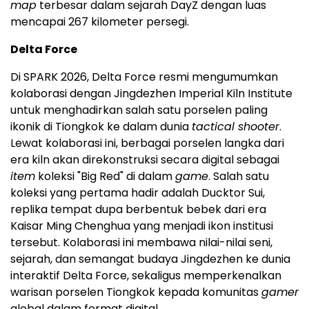
map
terbesar dalam sejarah DayZ dengan luas
mencapai 267 kilometer persegi.
Delta Force
Di SPARK 2026, Delta Force resmi mengumumkan
kolaborasi dengan Jingdezhen Imperial Kiln Institute
untuk menghadirkan salah satu porselen paling
ikonik di Tiongkok ke dalam dunia
tactical shooter
.
Lewat kolaborasi ini, berbagai porselen langka dari
era kiln akan direkonstruksi secara digital sebagai
item
koleksi "Big Red" di dalam
game
. Salah satu
koleksi yang pertama hadir adalah Ducktor Sui,
replika tempat dupa berbentuk bebek dari era
Kaisar Ming Chenghua yang menjadi ikon institusi
tersebut. Kolaborasi ini membawa nilai-nilai seni,
sejarah, dan semangat budaya Jingdezhen ke dunia
interaktif Delta Force, sekaligus memperkenalkan
warisan porselen Tiongkok kepada komunitas
gamer
global dalam format digital.