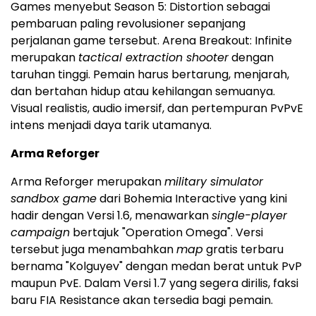
Games menyebut Season 5: Distortion sebagai
pembaruan paling revolusioner sepanjang
perjalanan game tersebut. Arena Breakout: Infinite
merupakan
tactical extraction shooter
dengan
taruhan tinggi. Pemain harus bertarung, menjarah,
dan bertahan hidup atau kehilangan semuanya.
Visual realistis, audio imersif, dan pertempuran PvPvE
intens menjadi daya tarik utamanya.
Arma Reforger
Arma Reforger merupakan
military simulator
sandbox game
dari Bohemia Interactive yang kini
hadir dengan Versi 1.6, menawarkan
single-player
campaign
bertajuk "Operation Omega". Versi
tersebut juga menambahkan
map
gratis terbaru
bernama "Kolguyev" dengan medan berat untuk PvP
maupun PvE. Dalam Versi 1.7 yang segera dirilis, faksi
baru FIA Resistance akan tersedia bagi pemain.