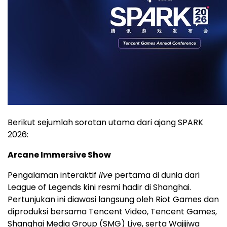
Berikut sejumlah sorotan utama dari ajang SPARK
2026:
Arcane Immersive Show
Pengalaman interaktif
live
pertama di dunia dari
League of Legends kini resmi hadir di Shanghai.
Pertunjukan ini diawasi langsung oleh Riot Games dan
diproduksi bersama Tencent Video, Tencent Games,
Shanghai Media Group (SMG) Live, serta Wajijiwa