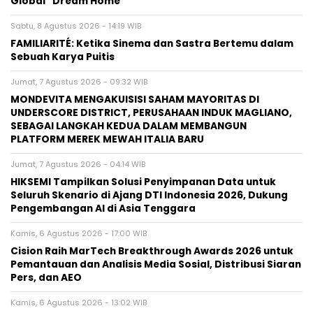
Global “Dream Home”
Sabtu, 8 Agustus 2026 - 14:19 WIB
FAMILIARITÉ: Ketika Sinema dan Sastra Bertemu dalam
Sebuah Karya Puitis
Jumat, 7 Agustus 2026 - 09:32 WIB
MONDEVITA MENGAKUISISI SAHAM MAYORITAS DI
UNDERSCORE DISTRICT, PERUSAHAAN INDUK MAGLIANO,
SEBAGAI LANGKAH KEDUA DALAM MEMBANGUN
PLATFORM MEREK MEWAH ITALIA BARU
Jumat, 7 Agustus 2026 - 04:14 WIB
HIKSEMI Tampilkan Solusi Penyimpanan Data untuk
Seluruh Skenario di Ajang DTI Indonesia 2026, Dukung
Pengembangan AI di Asia Tenggara
Kamis, 6 Agustus 2026 - 17:00 WIB
Cision Raih MarTech Breakthrough Awards 2026 untuk
Pemantauan dan Analisis Media Sosial, Distribusi Siaran
Pers, dan AEO
Kamis, 6 Agustus 2026 - 13:02 WIB