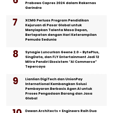
Prabowo Capres 2024 dalam Rakernas
Gerindra
XCMG Perluas Program Pendidikan
Kejuruan di Pasar Global untuk
Menyiapkan Talenta Masa Depan,
Bertepatan dengan Hari Keterampilan
Pemuda Sedunia
Synagie Luncurkan Geene 2.0 – BytePlus,
SingData, dan FLY Entertainment Jadi 12
Mitra Pendiri Ekosistem “AI Commerce”
Tepercaya
Lianlian DigiTech dan UnionPay
International Kembangkan Solusi
Pembayaran Berbasis Agen AI untuk
Proses Pengadaan Barang dan Jasa
Global
Dewan Architects + Engineers Raih Dua