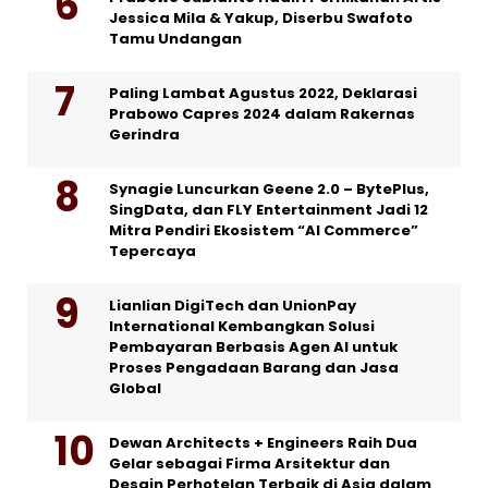
Jessica Mila & Yakup, Diserbu Swafoto
Tamu Undangan
Paling Lambat Agustus 2022, Deklarasi
Prabowo Capres 2024 dalam Rakernas
Gerindra
Synagie Luncurkan Geene 2.0 – BytePlus,
SingData, dan FLY Entertainment Jadi 12
Mitra Pendiri Ekosistem “AI Commerce”
Tepercaya
Lianlian DigiTech dan UnionPay
International Kembangkan Solusi
Pembayaran Berbasis Agen AI untuk
Proses Pengadaan Barang dan Jasa
Global
Dewan Architects + Engineers Raih Dua
Gelar sebagai Firma Arsitektur dan
Desain Perhotelan Terbaik di Asia dalam