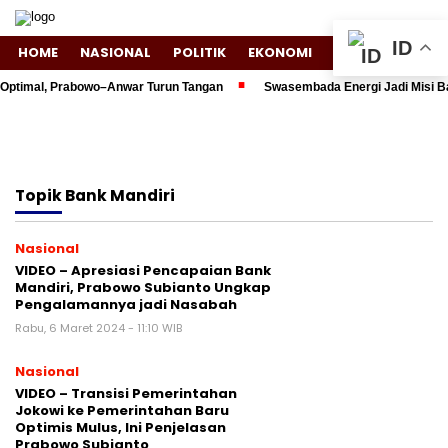
ID
HOME
NASIONAL
POLITIK
EKONOMI
ENTERTAINMENT
Optimal, Prabowo–Anwar Turun Tangan
Swasembada Energi Jadi Misi Bar
Topik
Bank Mandiri
Nasional
VIDEO – Apresiasi Pencapaian Bank
Mandiri, Prabowo Subianto Ungkap
Pengalamannya jadi Nasabah
Rabu, 6 Maret 2024 - 11:10 WIB
Nasional
VIDEO – Transisi Pemerintahan
Jokowi ke Pemerintahan Baru
Optimis Mulus, Ini Penjelasan
Prabowo Subianto