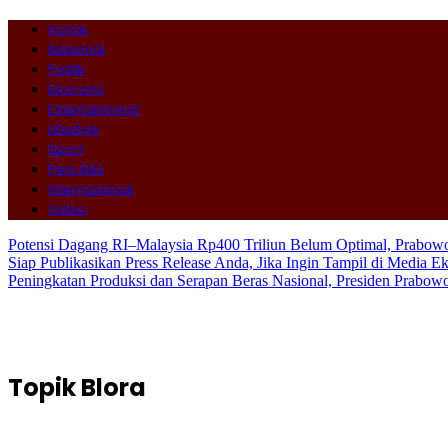
Home
Nasional
Politik
Ekonomi
Entertainment
Lifestyle
Sport
Pers Rilis
Internasional
Video
Potensi Dagang RI–Malaysia Rp400 Triliun Belum Optimal, Prabo
Siap Publikasikan Press Release Anda, Jika Ingin Tampil di Media E
Peningkatan Produksi dan Serapan Beras Nasional, Presiden Prabo
Topik
Blora