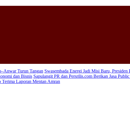
wo–Anwar Turun Tangan
Swasembada Energi Jadi Misi Baru, Presiden
konomi dan Bisnis
Sapulangit PR dan Persrilis.com Berikan Jasa Publi
wo Terima Laporan Mentan Amran