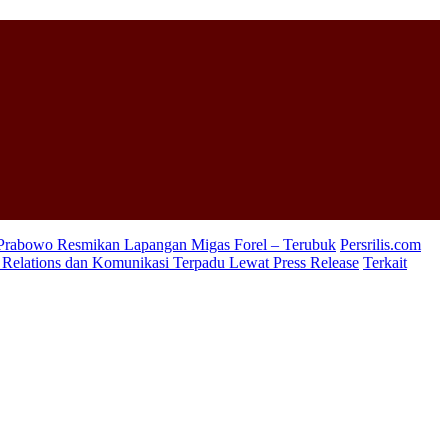
 Prabowo Resmikan Lapangan Migas Forel – Terubuk
Persrilis.com
c Relations dan Komunikasi Terpadu Lewat Press Release
Terkait