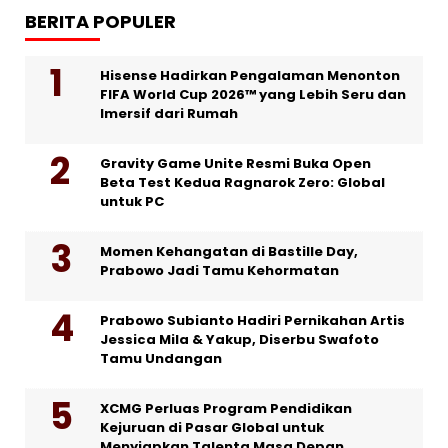
BERITA POPULER
Hisense Hadirkan Pengalaman Menonton
FIFA World Cup 2026™ yang Lebih Seru dan
Imersif dari Rumah
Gravity Game Unite Resmi Buka Open
Beta Test Kedua Ragnarok Zero: Global
untuk PC
Momen Kehangatan di Bastille Day,
Prabowo Jadi Tamu Kehormatan
Prabowo Subianto Hadiri Pernikahan Artis
Jessica Mila & Yakup, Diserbu Swafoto
Tamu Undangan
XCMG Perluas Program Pendidikan
Kejuruan di Pasar Global untuk
Menyiapkan Talenta Masa Depan,