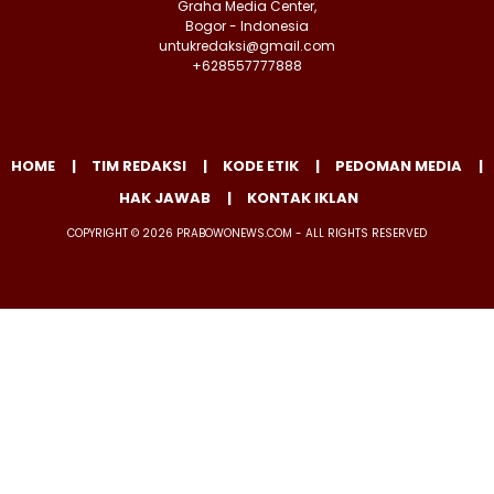
Graha Media Center,
Bogor - Indonesia
untukredaksi@gmail.com
+628557777888
HOME
TIM REDAKSI
KODE ETIK
PEDOMAN MEDIA
HAK JAWAB
KONTAK IKLAN
COPYRIGHT © 2026 PRABOWONEWS.COM - ALL RIGHTS RESERVED