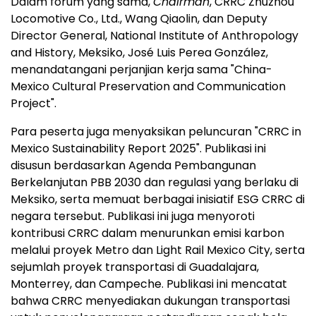
Dalam forum yang sama,
Chairman
, CRRC Zhuzhou
Locomotive Co., Ltd., Wang Qiaolin, dan Deputy
Director General, National Institute of Anthropology
and History, Meksiko, José Luis Perea González,
menandatangani perjanjian kerja sama "China-
Mexico Cultural Preservation and Communication
Project".
Para peserta juga menyaksikan peluncuran "CRRC in
Mexico Sustainability Report 2025". Publikasi ini
disusun berdasarkan Agenda Pembangunan
Berkelanjutan PBB 2030 dan regulasi yang berlaku di
Meksiko, serta memuat berbagai inisiatif ESG CRRC di
negara tersebut. Publikasi ini juga menyoroti
kontribusi CRRC dalam menurunkan emisi karbon
melalui proyek Metro dan Light Rail Mexico City, serta
sejumlah proyek transportasi di Guadalajara,
Monterrey, dan Campeche. Publikasi ini mencatat
bahwa CRRC menyediakan dukungan transportasi