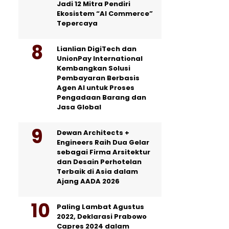
Jadi 12 Mitra Pendiri
Ekosistem “AI Commerce”
Tepercaya
Lianlian DigiTech dan
UnionPay International
Kembangkan Solusi
Pembayaran Berbasis
Agen AI untuk Proses
Pengadaan Barang dan
Jasa Global
Dewan Architects +
Engineers Raih Dua Gelar
sebagai Firma Arsitektur
dan Desain Perhotelan
Terbaik di Asia dalam
Ajang AADA 2026
Paling Lambat Agustus
2022, Deklarasi Prabowo
Capres 2024 dalam