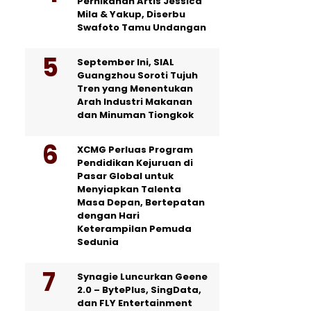
Pernikahan Artis Jessica
Mila & Yakup, Diserbu
Swafoto Tamu Undangan
September Ini, SIAL
Guangzhou Soroti Tujuh
Tren yang Menentukan
Arah Industri Makanan
dan Minuman Tiongkok
XCMG Perluas Program
Pendidikan Kejuruan di
Pasar Global untuk
Menyiapkan Talenta
Masa Depan, Bertepatan
dengan Hari
Keterampilan Pemuda
Sedunia
Synagie Luncurkan Geene
2.0 – BytePlus, SingData,
dan FLY Entertainment