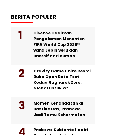
BERITA POPULER
Hisense Hadirkan
Pengalaman Menonton
FIFA World Cup 2026™
yang Lebih Seru dan
Imersif dari Rumah
Gravity Game Unite Resmi
Buka Open Beta Test
Kedua Ragnarok Zero:
Global untuk PC
Momen Kehangatan di
Bastille Day, Prabowo
Jadi Tamu Kehormatan
Prabowo Subianto Hadiri