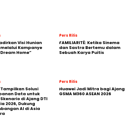
s
Pers Rilis
adirkan Visi Hunian
FAMILIARITÉ: Ketika Sinema
 melalui Kampanye
dan Sastra Bertemu dalam
 “Dream Home”
Sebuah Karya Puitis
s
Pers Rilis
 Tampilkan Solusi
Huawei Jadi Mitra bagi Ajang
panan Data untuk
GSMA M360 ASEAN 2026
 Skenario di Ajang DTI
ia 2026, Dukung
angan AI di Asia
ra