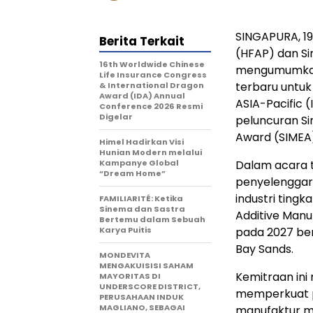
SINGAPURA, 19
Berita Terkait
(HFAP) dan Si
16th Worldwide Chinese
mengumumkan
Life Insurance Congress
terbaru untuk
& International Dragon
Award (IDA) Annual
ASIA-Pacific 
Conference 2026 Resmi
Digelar
peluncuran Si
Award (SIMEA)
Himel Hadirkan Visi
Hunian Modern melalui
Kampanye Global
Dalam acara 
“Dream Home”
penyelenggar
industri ting
FAMILIARITÉ: Ketika
Sinema dan Sastra
Additive Manu
Bertemu dalam Sebuah
Karya Puitis
pada 2027 be
Bay Sands.
MONDEVITA
MENGAKUISISI SAHAM
Kemitraan in
MAYORITAS DI
UNDERSCORE DISTRICT,
memperkuat po
PERUSAHAAN INDUK
MAGLIANO, SEBAGAI
manufaktur mut