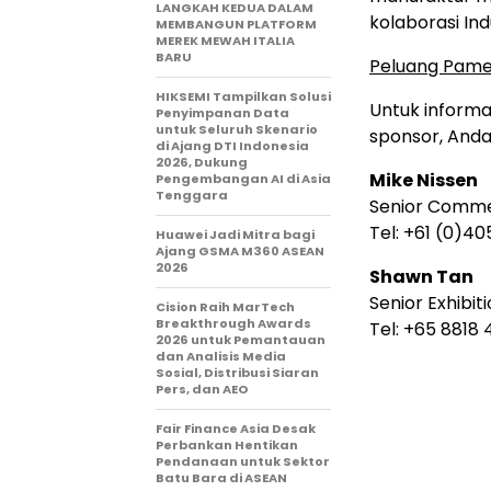
LANGKAH KEDUA DALAM
kolaborasi Indu
MEMBANGUN PLATFORM
MEREK MEWAH ITALIA
BARU
Peluang Pame
HIKSEMI Tampilkan Solusi
Untuk informa
Penyimpanan Data
untuk Seluruh Skenario
sponsor, Anda
di Ajang DTI Indonesia
2026, Dukung
Mike Nissen
Pengembangan AI di Asia
Tenggara
Senior Comme
Tel: +61 (0)40
Huawei Jadi Mitra bagi
Ajang GSMA M360 ASEAN
2026
Shawn Tan
Senior Exhibi
Cision Raih MarTech
Breakthrough Awards
Tel: +65 8818 
2026 untuk Pemantauan
dan Analisis Media
Sosial, Distribusi Siaran
Pers, dan AEO
Fair Finance Asia Desak
Perbankan Hentikan
Pendanaan untuk Sektor
Batu Bara di ASEAN