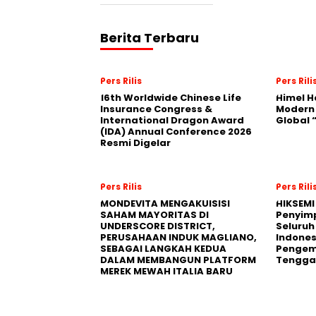
Berita Terbaru
Pers Rilis
Pers Rili
16th Worldwide Chinese Life
Himel H
Insurance Congress &
Modern
International Dragon Award
Global
(IDA) Annual Conference 2026
Resmi Digelar
Pers Rilis
Pers Rili
MONDEVITA MENGAKUISISI
HIKSEMI
SAHAM MAYORITAS DI
Penyim
UNDERSCORE DISTRICT,
Seluruh
PERUSAHAAN INDUK MAGLIANO,
Indones
SEBAGAI LANGKAH KEDUA
Pengemb
DALAM MEMBANGUN PLATFORM
Tengga
MEREK MEWAH ITALIA BARU