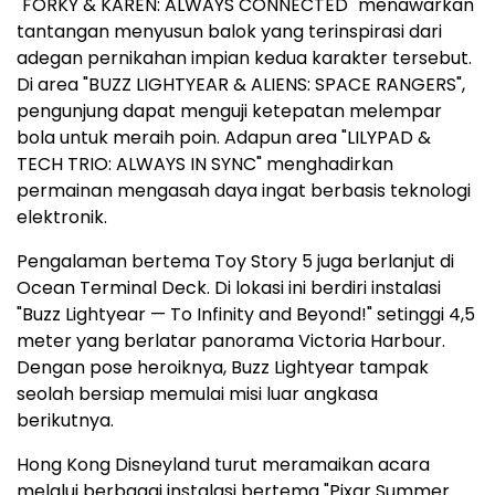
"FORKY & KAREN: ALWAYS CONNECTED" menawarkan
tantangan menyusun balok yang terinspirasi dari
adegan pernikahan impian kedua karakter tersebut.
Di area "BUZZ LIGHTYEAR & ALIENS: SPACE RANGERS",
pengunjung dapat menguji ketepatan melempar
bola untuk meraih poin. Adapun area "LILYPAD &
TECH TRIO: ALWAYS IN SYNC" menghadirkan
permainan mengasah daya ingat berbasis teknologi
elektronik.
Pengalaman bertema Toy Story 5 juga berlanjut di
Ocean Terminal Deck. Di lokasi ini berdiri instalasi
"Buzz Lightyear — To Infinity and Beyond!" setinggi 4,5
meter yang berlatar panorama Victoria Harbour.
Dengan pose heroiknya, Buzz Lightyear tampak
seolah bersiap memulai misi luar angkasa
berikutnya.
Hong Kong Disneyland turut meramaikan acara
melalui berbagai instalasi bertema "Pixar Summer