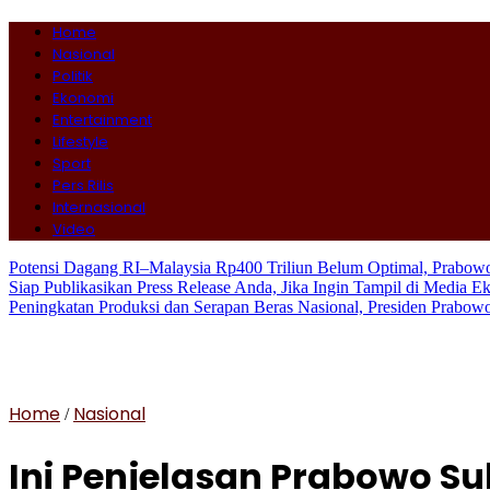
Home
Nasional
Politik
Ekonomi
Entertainment
Lifestyle
Sport
Pers Rilis
Internasional
Video
Potensi Dagang RI–Malaysia Rp400 Triliun Belum Optimal, Prabo
Siap Publikasikan Press Release Anda, Jika Ingin Tampil di Media E
Peningkatan Produksi dan Serapan Beras Nasional, Presiden Prabo
Home
Nasional
/
Ini Penjelasan Prabowo S