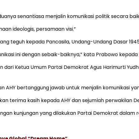
nya senantiasa menjalin komunikasi politik secara baik
an ideologis, persamaan visi.”
 teguh kepada Pancasila, Undang-Undang Dasar 1945, N
unikasi ini dengan sebaik-baiknya,” kata Prabowo kepad
n dari Ketua Umum Partai Demokrat Agus Harimurti Yudh
 dan AHY bertanggung jawab untuk menjalin komunikasi ya
 terima kasih kepada AHY dan sejumlah perwakilan Dem
ngan kunjungan yang dilakukan Partai Demokrat dalam ran
anye Global “Dream Home”