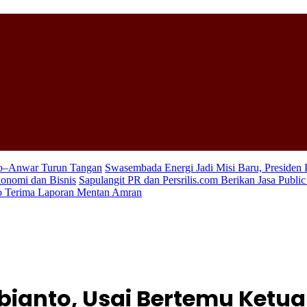
wo–Anwar Turun Tangan
Swasembada Energi Jadi Misi Baru, Presiden
konomi dan Bisnis
Sapulangit PR dan Persrilis.com Berikan Jasa Publi
wo Terima Laporan Mentan Amran
ubianto, Usai Bertemu Ket