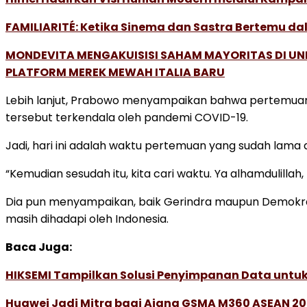
FAMILIARITÉ: Ketika Sinema dan Sastra Bertemu da
MONDEVITA MENGAKUISISI SAHAM MAYORITAS DI U
PLATFORM MEREK MEWAH ITALIA BARU
Lebih lanjut, Prabowo menyampaikan bahwa pertemuan in
tersebut terkendala oleh pandemi COVID-19.
Jadi, hari ini adalah waktu pertemuan yang sudah lama 
“Kemudian sesudah itu, kita cari waktu. Ya alhamdulilla
Dia pun menyampaikan, baik Gerindra maupun Demokrat, 
masih dihadapi oleh Indonesia.
Baca Juga:
HIKSEMI Tampilkan Solusi Penyimpanan Data untuk 
Huawei Jadi Mitra bagi Ajang GSMA M360 ASEAN 2