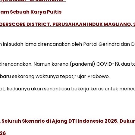
lam Sebuah Karya Puitis
NDERSCORE DISTRICT, PERUSAHAAN INDUK MAGLIANO
i sudah lama direncanakan oleh Partai Gerindra dan Dem
direncanakan. Namun karena (pandemi) COVID-19, dua tahun
h, baru sekarang waktunya tepat,” ujar Prabowo.
keduanya akan senantiasa bekerja keras untuk mencarik
Seluruh Skenario di Ajang DTI Indonesia 2026, Duk
026