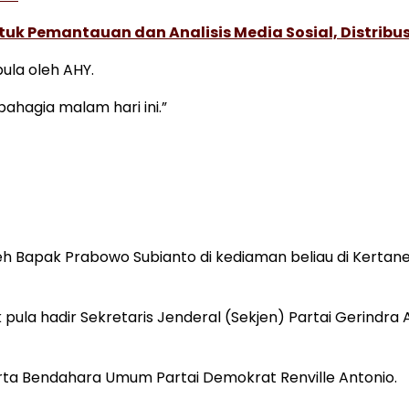
k Pemantauan dan Analisis Media Sosial, Distribusi
ula oleh AHY.
hagia malam hari ini.”
h Bapak Prabowo Subianto di kediaman beliau di Kertaneg
pula hadir Sekretaris Jenderal (Sekjen) Partai Gerindra
rta Bendahara Umum Partai Demokrat Renville Antonio.