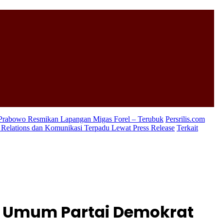
 Prabowo Resmikan Lapangan Migas Forel – Terubuk
Persrilis.com
c Relations dan Komunikasi Terpadu Lewat Press Release
Terkait
ua Umum Partai Demokrat