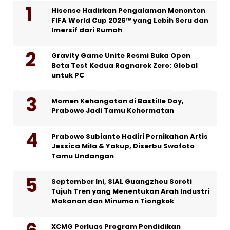
Hisense Hadirkan Pengalaman Menonton
FIFA World Cup 2026™ yang Lebih Seru dan
Imersif dari Rumah
Gravity Game Unite Resmi Buka Open
Beta Test Kedua Ragnarok Zero: Global
untuk PC
Momen Kehangatan di Bastille Day,
Prabowo Jadi Tamu Kehormatan
Prabowo Subianto Hadiri Pernikahan Artis
Jessica Mila & Yakup, Diserbu Swafoto
Tamu Undangan
September Ini, SIAL Guangzhou Soroti
Tujuh Tren yang Menentukan Arah Industri
Makanan dan Minuman Tiongkok
XCMG Perluas Program Pendidikan