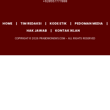
+628557777888
HOME
TIM REDAKSI
KODE ETIK
PEDOMAN MEDIA
HAK JAWAB
KONTAK IKLAN
COPYRIGHT © 2026 PRABOWONEWS.COM - ALL RIGHTS RESERVED