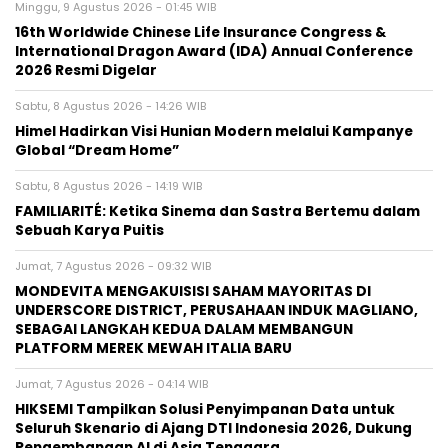
Minggu, 9 Agustus 2026 - 01:45 WIB
16th Worldwide Chinese Life Insurance Congress &
International Dragon Award (IDA) Annual Conference
2026 Resmi Digelar
Sabtu, 8 Agustus 2026 - 14:26 WIB
Himel Hadirkan Visi Hunian Modern melalui Kampanye
Global “Dream Home”
Sabtu, 8 Agustus 2026 - 14:19 WIB
FAMILIARITÉ: Ketika Sinema dan Sastra Bertemu dalam
Sebuah Karya Puitis
Jumat, 7 Agustus 2026 - 09:32 WIB
MONDEVITA MENGAKUISISI SAHAM MAYORITAS DI
UNDERSCORE DISTRICT, PERUSAHAAN INDUK MAGLIANO,
SEBAGAI LANGKAH KEDUA DALAM MEMBANGUN
PLATFORM MEREK MEWAH ITALIA BARU
Jumat, 7 Agustus 2026 - 04:14 WIB
HIKSEMI Tampilkan Solusi Penyimpanan Data untuk
Seluruh Skenario di Ajang DTI Indonesia 2026, Dukung
Pengembangan AI di Asia Tenggara