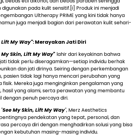
, bebas etil alkohol, dan bebas paraben sehingga
digunakan pada kulit sensitif.
[i]
Produk ini menjadi
engembangan Ultherapy PRIME yang kini tidak hanya
k, namun juga menjadi bagian dari perawatan kulit sehari-
 Lift My Way"
: Merayakan Jati Diri
 My Skin, Lift My Way
"
lahir dari keyakinan bahwa
jati tidak perlu diseragamkan—setiap individu berhak
nikan dan jati dirinya. Seiring dengan perkembangan
s, pasien tidak lagi hanya mencari perubahan yang
ra fisik. Mereka juga menginginkan pengalaman yang
l, hasil yang alami, serta perawatan yang membantu
 dengan penuh percaya diri.
n
"
See My Skin, Lift My Way
"
, Merz Aesthetics
entingnya pendekatan yang tepat, personal, dan
sa percaya diri dengan menghadirkan solusi yang bisa
engan kebutuhan masing-masing individu.