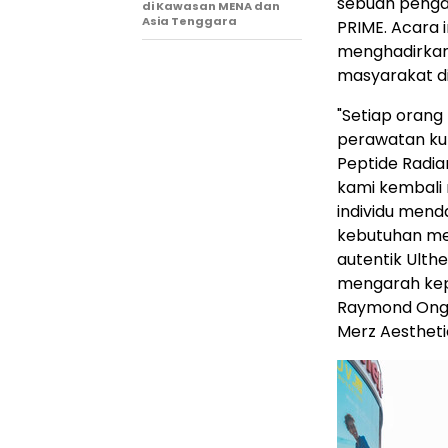
sebuah penga
di Kawasan MENA dan
Asia Tenggara
PRIME. Acara 
menghadirkan 
masyarakat di
"Setiap oran
perawatan ku
Peptide Radia
kami kembali
individu mend
kebutuhan me
autentik Ulth
mengarah ke
Raymond Ong
Merz Aestheti