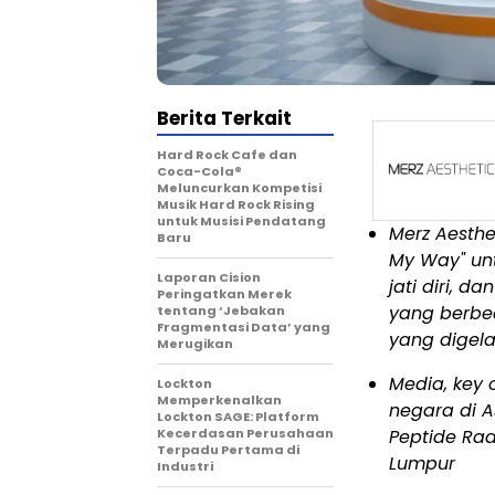
Berita Terkait
Hard Rock Cafe dan
Coca-Cola®
Meluncurkan Kompetisi
Musik Hard Rock Rising
untuk Musisi Pendatang
Merz Aesthe
Baru
My Way" unt
Laporan Cision
jati diri, 
Peringatkan Merek
yang berbe
tentang ‘Jebakan
Fragmentasi Data’ yang
yang digela
Merugikan
Media, key 
Lockton
Memperkenalkan
negara di 
Lockton SAGE: Platform
Kecerdasan Perusahaan
Peptide Rad
Terpadu Pertama di
Lumpur
Industri