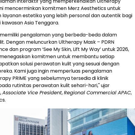
laman interaktif yang memperkenalkan Ultherapy
ini mencerminkan komitmen Merz Aesthetics untuk
layanan estetika yang lebih personal dan autentik bagi
 kawasan Asia Tenggara.
g memiliki pengalaman yang berbeda-beda dalam
lit. Dengan meluncurkan Ultherapy Mask – PDRN
nce dan program ‘See My Skin, Lift My Way’ untuk 2026,
 menegaskan komitmen untuk membantu setiap
apatkan solusi perawatan kulit yang sesuai dengan
reka. Kami juga ingin memperluas pengalaman
erapy PRIME yang sebelumnya tersedia di klinik
pada
rutinitas
perawatan kulit sehari-hari," ujar
,
Associate Vice President
,
Regional Commercial APAC
,
cs.