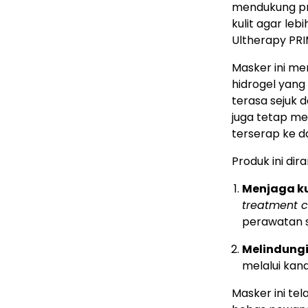
mendukung pro
kulit agar leb
Ultherapy PRI
Masker ini me
hidrogel yang
terasa sejuk
juga tetap me
terserap ke da
Produk ini di
Menjaga ku
treatment 
perawatan s
Melindungi 
melalui kand
Masker ini tel