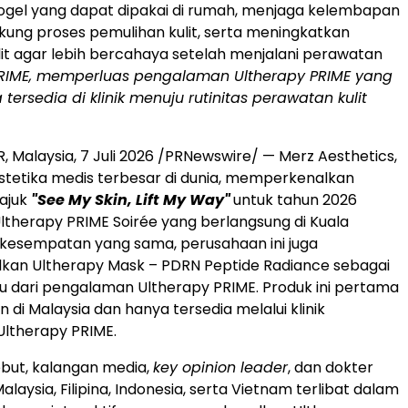
ogel yang dapat dipakai di rumah, menjaga kelembapan
ukung proses pemulihan kulit, serta meningkatkan
lit agar lebih bercahaya setelah menjalani perawatan
PRIME, memperluas pengalaman Ultherapy PRIME yang
tersedia di klinik menuju rutinitas perawatan kulit
 Malaysia, 7 Juli 2026 /PRNewswire/ — Merz Aesthetics,
tetika medis terbesar di dunia, memperkenalkan
ajuk
"See My Skin, Lift My Way"
untuk tahun 2026
ltherapy PRIME Soirée yang berlangsung di Kuala
kesempatan yang sama, perusahaan ini juga
an Ultherapy Mask – PDRN Peptide Radiance sebagai
u dari pengalaman Ultherapy PRIME. Produk ini pertama
an di Malaysia dan hanya tersedia melalui klinik
Ultherapy
PRIME.
ebut, kalangan media,
key opinion leader
, dan dokter
Malaysia, Filipina, Indonesia, serta Vietnam terlibat dalam