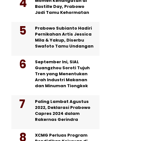
Momen Kehangatan di
Bastille Day, Prabowo
Jadi Tamu Kehormatan
Prabowo Subianto Hadiri
Pernikahan Artis Jessica
Mila & Yakup, Diserbu
Swafoto Tamu Undangan
September Ini, SIAL
Guangzhou Soroti Tujuh
Tren yang Menentukan
Arah Industri Makanan
dan Minuman Tiongkok
Paling Lambat Agustus
2022, Deklarasi Prabowo
Capres 2024 dalam
Rakernas Gerindra
XCMG Perluas Program