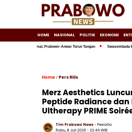
HOME
NASIONAL
POLITIK
EKONOMI
ENT
 Belum Optimal, Prabowo–Anwar Turun Tangan
Swasembada Energi Jadi 
Home
Pers Rilis
/
Merz Aesthetics Lunc
Peptide Radiance dan 
Ultherapy PRIME Soiré
Tim Prabowo News
- Pewarta
Rabu, 8 Juli 2026 - 02:44 WIB