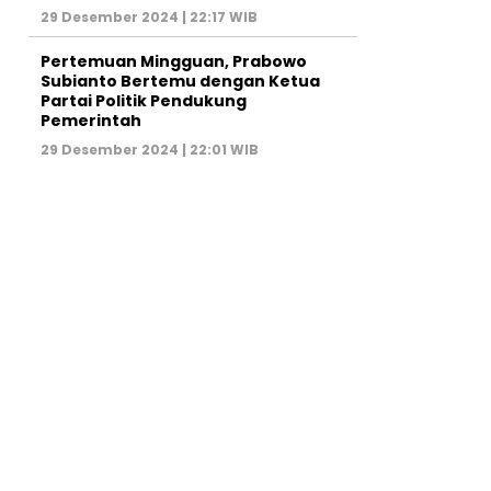
29 Desember 2024 | 22:17 WIB
Pertemuan Mingguan, Prabowo
Subianto Bertemu dengan Ketua
Partai Politik Pendukung
Pemerintah
29 Desember 2024 | 22:01 WIB