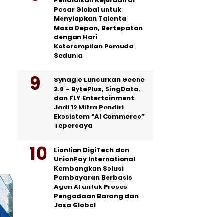
Pendidikan Kejuruan di
Pasar Global untuk
Menyiapkan Talenta
Masa Depan, Bertepatan
dengan Hari
Keterampilan Pemuda
Sedunia
Synagie Luncurkan Geene
2.0 – BytePlus, SingData,
dan FLY Entertainment
Jadi 12 Mitra Pendiri
Ekosistem “AI Commerce”
Tepercaya
Lianlian DigiTech dan
UnionPay International
Kembangkan Solusi
Pembayaran Berbasis
Agen AI untuk Proses
Pengadaan Barang dan
Jasa Global