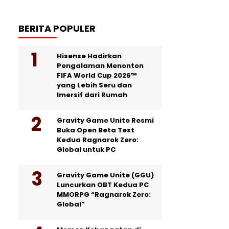
BERITA POPULER
Hisense Hadirkan
Pengalaman Menonton
FIFA World Cup 2026™
yang Lebih Seru dan
Imersif dari Rumah
Gravity Game Unite Resmi
Buka Open Beta Test
Kedua Ragnarok Zero:
Global untuk PC
Gravity Game Unite (GGU)
Luncurkan OBT Kedua PC
MMORPG “Ragnarok Zero:
Global”