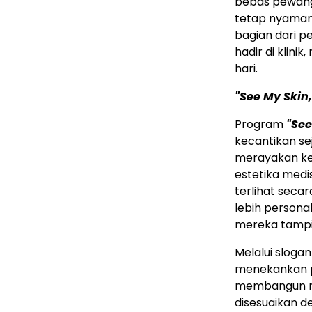
bebas pewangi
tetap nyaman 
bagian dari p
hadir di klini
hari.
"See My Skin,
Program
"See
kecantikan se
merayakan keu
estetika medi
terlihat seca
lebih persona
mereka tampil
Melalui sloga
menekankan p
membangun ra
disesuaikan d