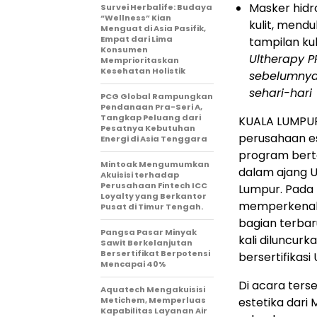
Masker hidr
Survei Herbalife: Budaya
“Wellness” Kian
kulit, mend
Menguat di Asia Pasifik,
Empat dari Lima
tampilan ku
Konsumen
Ultherapy 
Memprioritaskan
Kesehatan Holistik
sebelumnya 
sehari-hari
PCG Global Rampungkan
Pendanaan Pra-Seri A,
Tangkap Peluang dari
KUALA LUMPUR,
Pesatnya Kebutuhan
perusahaan es
Energi di Asia Tenggara
program bert
Mintoak Mengumumkan
dalam ajang U
Akuisisi terhadap
Perusahaan Fintech ICC
Lumpur. Pada 
Loyalty yang Berkantor
memperkenalk
Pusat di Timur Tengah.
bagian terbar
Pangsa Pasar Minyak
kali diluncurk
Sawit Berkelanjutan
Bersertifikat Berpotensi
bersertifikasi
Mencapai 40%
Di acara ters
Aquatech Mengakuisisi
Metichem, Memperluas
estetika dari 
Kapabilitas Layanan Air