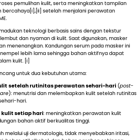
ses pemulihan kulit, serta meningkatkan tampilan
ih bercahaya
[i],[ii]
setelah menjalani perawatan
ME.
madukan teknologi berbasis sains dengan tekstur
 lembut dan nyaman di kulit. Saat digunakan, masker
 dan menenangkan. Kandungan serum pada masker ini
nempel lebih lama sehingga bahan aktifnya dapat
lam kulit.
[i]
rancang untuk dua kebutuhan utama:
lit
setelah rutinitas perawatan sehari-hari
(
post-
care
): menutrisi dan melembapkan kulit setelah rutinitas
ehari-hari.
kulit setiap hari
: meningkatkan perawatan kulit
ungan bahan aktif berkualitas tinggi.
ah melalui uji dermatologis, tidak menyebabkan iritasi,