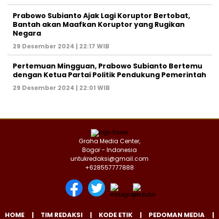
Prabowo Subianto Ajak Lagi Koruptor Bertobat,
Bantah akan Maafkan Koruptor yang Rugikan
Negara
29 Desember 2024 | 22:17 WIB
Pertemuan Mingguan, Prabowo Subianto Bertemu
dengan Ketua Partai Politik Pendukung Pemerintah
29 Desember 2024 | 22:01 WIB
Graha Media Center,
Bogor - Indonesia
untukredaksi@gmail.com
+628557777888
HOME
TIM REDAKSI
KODE ETIK
PEDOMAN MEDIA