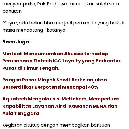
menyampaika, Pak Prabowo merupakan salah satu
panutan.
“Saya yakin beliau bisa menjadi pemimpin yang baik di
masa mendatang,” katanya.
Baca Juga:
Mintoak Mengumumkan Akuisisi terhadap
Perusahaan Fintech ICC Loyalty yang Berkantor
Pusat di Timur Tengah.
Pangsa Pasar Minyak Sawit Berkelanjutan
Bersertifikat Berpotensi Mencapai 40%
Aquatech Mengakuisisi Metichem, Memperluas
Kapabilitas Layanan Air di Kawasan MENA dan
Asia Tenggara
Kegiatan ditutup dengan membagikan bantuan