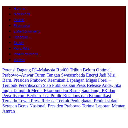
Home
Nasional
Politik
Ekonomi
Entertainment
Lifestyle
Sport
Pers Rilis
Internasional
Video
Potensi Dagang RI–Malaysia Rp400 Triliun Belum Optimal,
Prabowo–Anwar Turun Tangan
Swasembada Energi Jadi Misi
Baru, Presiden Prabowo Resmikan Lapangan Migas Forel –
Terubuk
Persrilis.com Siap Publikasikan Press Release Anda, Jika
Ingin Tampil di Media Ekonomi dan Bisnis
Sapulangit PR dan
Persrilis.com Berikan Jasa Public Relations dan Komunikasi
Terpadu Lewat Press Release
Terkait Peningkatan Produksi dan
Serapan Beras Nasional, Presiden Prabowo Terima Laporan Mentan
Amran