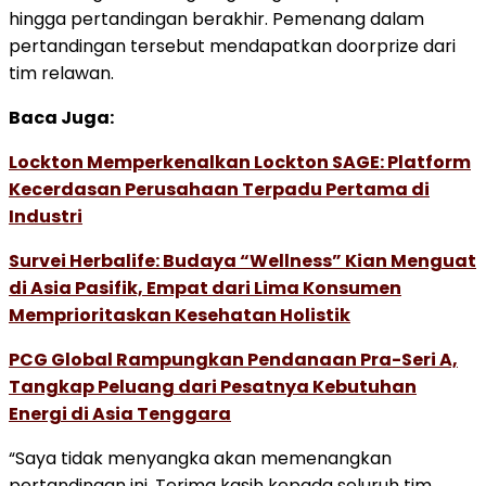
hingga pertandingan berakhir. Pemenang dalam
pertandingan tersebut mendapatkan doorprize dari
tim relawan.
Baca Juga:
Lockton Memperkenalkan Lockton SAGE: Platform
Kecerdasan Perusahaan Terpadu Pertama di
Industri
Survei Herbalife: Budaya “Wellness” Kian Menguat
di Asia Pasifik, Empat dari Lima Konsumen
Memprioritaskan Kesehatan Holistik
PCG Global Rampungkan Pendanaan Pra-Seri A,
Tangkap Peluang dari Pesatnya Kebutuhan
Energi di Asia Tenggara
“Saya tidak menyangka akan memenangkan
pertandingan ini. Terima kasih kepada seluruh tim