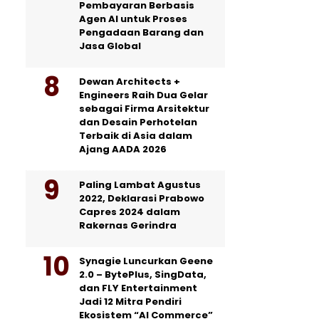
Pembayaran Berbasis
Agen AI untuk Proses
Pengadaan Barang dan
Jasa Global
Dewan Architects +
Engineers Raih Dua Gelar
sebagai Firma Arsitektur
dan Desain Perhotelan
Terbaik di Asia dalam
Ajang AADA 2026
Paling Lambat Agustus
2022, Deklarasi Prabowo
Capres 2024 dalam
Rakernas Gerindra
Synagie Luncurkan Geene
2.0 – BytePlus, SingData,
dan FLY Entertainment
Jadi 12 Mitra Pendiri
Ekosistem “AI Commerce”