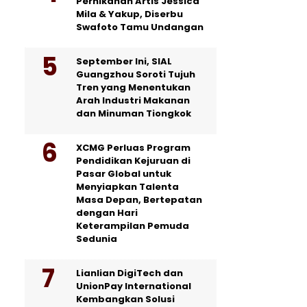
Pernikahan Artis Jessica
Mila & Yakup, Diserbu
Swafoto Tamu Undangan
September Ini, SIAL
Guangzhou Soroti Tujuh
Tren yang Menentukan
Arah Industri Makanan
dan Minuman Tiongkok
XCMG Perluas Program
Pendidikan Kejuruan di
Pasar Global untuk
Menyiapkan Talenta
Masa Depan, Bertepatan
dengan Hari
Keterampilan Pemuda
Sedunia
Lianlian DigiTech dan
UnionPay International
Kembangkan Solusi