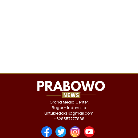
Graha Media Center,
Bogor - Indonesia
untukredaksi@gmail.com
+628557777888