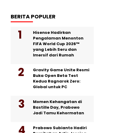
BERITA POPULER
Hisense Hadirkan
Pengalaman Menonton
FIFA World Cup 2026™
yang Lebih Seru dan
Imersif dari Rumah
Gravity Game Unite Resmi
Buka Open Beta Test
Kedua Ragnarok Zero:
Global untuk PC
Momen Kehangatan di
Bastille Day, Prabowo
Jadi Tamu Kehormatan
Prabowo Subianto Hadiri