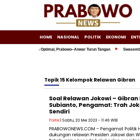
HOME
NASIONAL
POLITIK
EKONOMI
ENT
400 Triliun Belum Optimal, Prabowo–Anwar Turun Tangan
Swasembada En
Topik
15 Kelompok Relawan Gibran
Soal Relawan Jokowi – Gibra
Subianto, Pengamat: Trah Jo
Sendiri
Politik
| Sabtu, 20 Mei 2023 - 11:46 WIB
PRABOWONEWS.COM – Pengamat Politik Ha
dukungan relawan Presiden Jokowi dan Wa