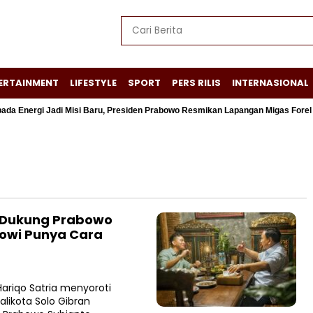
ERTAINMENT
LIFESTYLE
SPORT
PERS RILIS
INTERNASIONAL
ergi Jadi Misi Baru, Presiden Prabowo Resmikan Lapangan Migas Forel – Te
n Dukung Prabowo
kowi Punya Cara
riqo Satria menyoroti
likota Solo Gibran