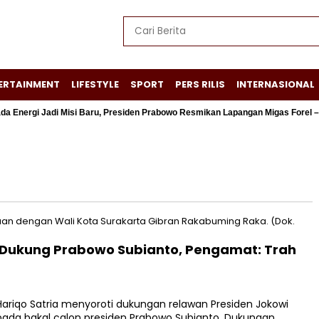
ERTAINMENT
LIFESTYLE
SPORT
PERS RILIS
INTERNASIONAL
rgi Jadi Misi Baru, Presiden Prabowo Resmikan Lapangan Migas Forel – Ter
n Dukung Prabowo Subianto, Pengamat: Trah
iqo Satria menyoroti dukungan relawan Presiden Jokowi
pada bakal calon presiden Prabowo Subianto. Dukungan