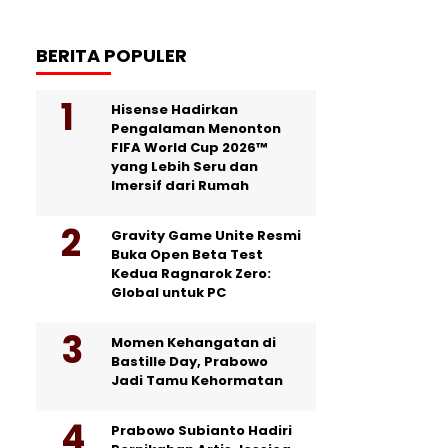
BERITA POPULER
Hisense Hadirkan
Pengalaman Menonton
FIFA World Cup 2026™
yang Lebih Seru dan
Imersif dari Rumah
Gravity Game Unite Resmi
Buka Open Beta Test
Kedua Ragnarok Zero:
Global untuk PC
Momen Kehangatan di
Bastille Day, Prabowo
Jadi Tamu Kehormatan
Prabowo Subianto Hadiri