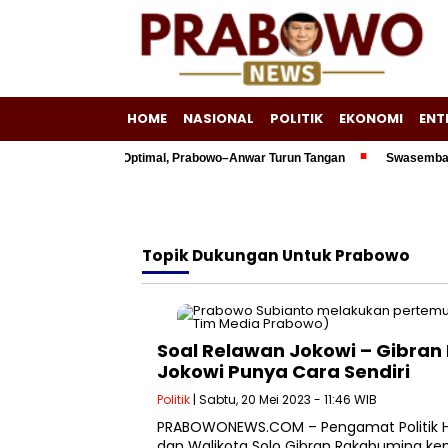
HOME
NASIONAL
POLITIK
EKONOMI
ENT
00 Triliun Belum Optimal, Prabowo–Anwar Turun Tangan
Swasembada Ene
Topik
Dukungan Untuk Prabowo
Soal Relawan Jokowi – Gibra
Jokowi Punya Cara Sendiri
Politik
| Sabtu, 20 Mei 2023 - 11:46 WIB
PRABOWONEWS.COM – Pengamat Politik Har
dan Walikota Solo Gibran Rakabuming ke