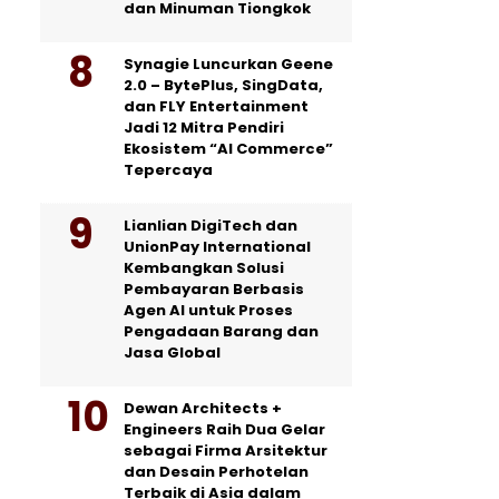
dan Minuman Tiongkok
Synagie Luncurkan Geene
2.0 – BytePlus, SingData,
dan FLY Entertainment
Jadi 12 Mitra Pendiri
Ekosistem “AI Commerce”
Tepercaya
Lianlian DigiTech dan
UnionPay International
Kembangkan Solusi
Pembayaran Berbasis
Agen AI untuk Proses
Pengadaan Barang dan
Jasa Global
Dewan Architects +
Engineers Raih Dua Gelar
sebagai Firma Arsitektur
dan Desain Perhotelan
Terbaik di Asia dalam