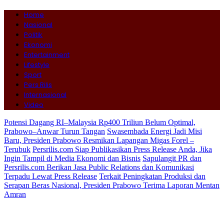
Home
Nasional
Politik
Ekonomi
Entertainment
Lifestyle
Sport
Pers Rilis
Internasional
Video
Potensi Dagang RI–Malaysia Rp400 Triliun Belum Optimal,
Prabowo–Anwar Turun Tangan
Swasembada Energi Jadi Misi
Baru, Presiden Prabowo Resmikan Lapangan Migas Forel –
Terubuk
Persrilis.com Siap Publikasikan Press Release Anda, Jika
Ingin Tampil di Media Ekonomi dan Bisnis
Sapulangit PR dan
Persrilis.com Berikan Jasa Public Relations dan Komunikasi
Terpadu Lewat Press Release
Terkait Peningkatan Produksi dan
Serapan Beras Nasional, Presiden Prabowo Terima Laporan Mentan
Amran