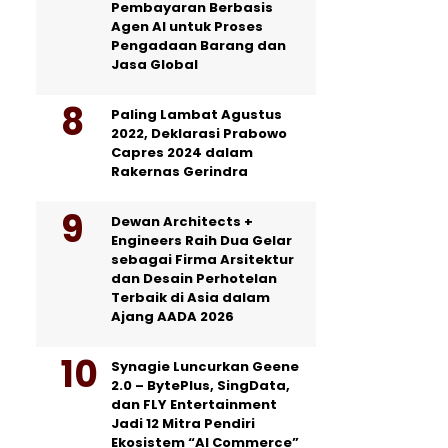
Pembayaran Berbasis
Agen AI untuk Proses
Pengadaan Barang dan
Jasa Global
Paling Lambat Agustus
2022, Deklarasi Prabowo
Capres 2024 dalam
Rakernas Gerindra
Dewan Architects +
Engineers Raih Dua Gelar
sebagai Firma Arsitektur
dan Desain Perhotelan
Terbaik di Asia dalam
Ajang AADA 2026
Synagie Luncurkan Geene
2.0 – BytePlus, SingData,
dan FLY Entertainment
Jadi 12 Mitra Pendiri
Ekosistem “AI Commerce”