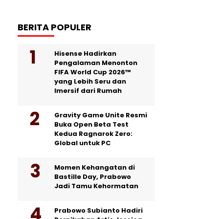
BERITA POPULER
Hisense Hadirkan
Pengalaman Menonton
FIFA World Cup 2026™
yang Lebih Seru dan
Imersif dari Rumah
Gravity Game Unite Resmi
Buka Open Beta Test
Kedua Ragnarok Zero:
Global untuk PC
Momen Kehangatan di
Bastille Day, Prabowo
Jadi Tamu Kehormatan
Prabowo Subianto Hadiri