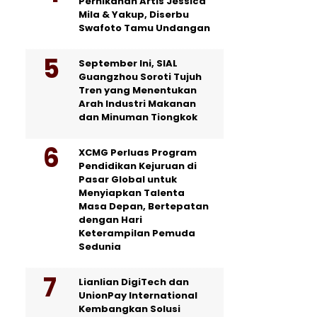
Pernikahan Artis Jessica
Mila & Yakup, Diserbu
Swafoto Tamu Undangan
September Ini, SIAL
Guangzhou Soroti Tujuh
Tren yang Menentukan
Arah Industri Makanan
dan Minuman Tiongkok
XCMG Perluas Program
Pendidikan Kejuruan di
Pasar Global untuk
Menyiapkan Talenta
Masa Depan, Bertepatan
dengan Hari
Keterampilan Pemuda
Sedunia
Lianlian DigiTech dan
UnionPay International
Kembangkan Solusi