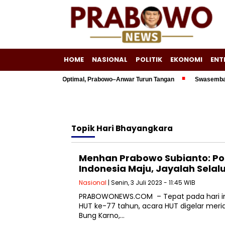
HOME
NASIONAL
POLITIK
EKONOMI
ENT
00 Triliun Belum Optimal, Prabowo–Anwar Turun Tangan
Swasembada Ene
Topik
Hari Bhayangkara
Menhan Prabowo Subianto: Polr
Indonesia Maju, Jayalah Selalu
Nasional
| Senin, 3 Juli 2023 - 11:45 WIB
PRABOWONEWS.COM – Tepat pada hari ini, 
HUT ke-77 tahun, acara HUT digelar meri
Bung Karno,…