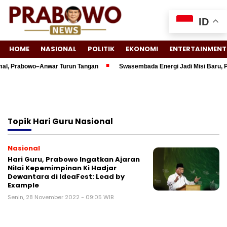
ID
HOME
NASIONAL
POLITIK
EKONOMI
ENTERTAINMENT
al, Prabowo–Anwar Turun Tangan
Swasembada Energi Jadi Misi Baru, Pr
Topik
Hari Guru Nasional
Nasional
Hari Guru, Prabowo Ingatkan Ajaran
Nilai Kepemimpinan Ki Hadjar
Dewantara di IdeaFest: Lead by
Example
Senin, 28 November 2022 - 09:05 WIB