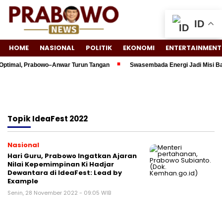
ID
HOME
NASIONAL
POLITIK
EKONOMI
ENTERTAINMENT
Optimal, Prabowo–Anwar Turun Tangan
Swasembada Energi Jadi Misi Bar
Topik
IdeaFest 2022
Nasional
Hari Guru, Prabowo Ingatkan Ajaran
Nilai Kepemimpinan Ki Hadjar
Dewantara di IdeaFest: Lead by
Example
Senin, 28 November 2022 - 09:05 WIB