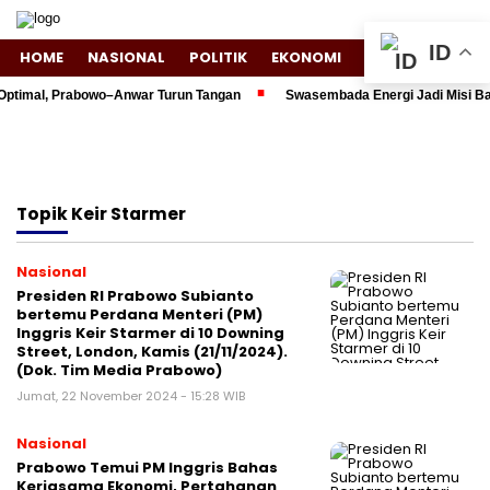
ID
HOME
NASIONAL
POLITIK
EKONOMI
ENTERTAINMENT
ptimal, Prabowo–Anwar Turun Tangan
Swasembada Energi Jadi Misi Bar
Topik
Keir Starmer
Nasional
Presiden RI Prabowo Subianto
bertemu Perdana Menteri (PM)
Inggris Keir Starmer di 10 Downing
Street, London, Kamis (21/11/2024).
(Dok. Tim Media Prabowo)
Jumat, 22 November 2024 - 15:28 WIB
Nasional
Prabowo Temui PM Inggris Bahas
Kerjasama Ekonomi, Pertahanan