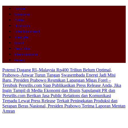
Home
Nasional
Politik
Ekonomi
Entertainment
Lifestyle
Sport
Pers Rilis
Internasional
Video
Potensi Dagang RI–Malaysia Rp400 Triliun Belum Optimal,
Prabowo–Anwar Turun Tangan
Swasembada Energi Jadi Misi
Baru, Presiden Prabowo Resmikan Lapangan Migas Forel –
Terubuk
Persrilis.com Siap Publikasikan Press Release Anda, Jika
Ingin Tampil di Media Ekonomi dan Bisnis
Sapulangit PR dan
Persrilis.com Berikan Jasa Public Relations dan Komunikasi
Terpadu Lewat Press Release
Terkait Peningkatan Produksi dan
Serapan Beras Nasional, Presiden Prabowo Terima Laporan Mentan
Amran