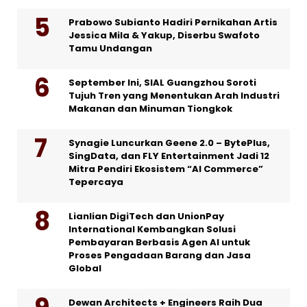
Prabowo Subianto Hadiri Pernikahan Artis
Jessica Mila & Yakup, Diserbu Swafoto
Tamu Undangan
September Ini, SIAL Guangzhou Soroti
Tujuh Tren yang Menentukan Arah Industri
Makanan dan Minuman Tiongkok
Synagie Luncurkan Geene 2.0 – BytePlus,
SingData, dan FLY Entertainment Jadi 12
Mitra Pendiri Ekosistem “AI Commerce”
Tepercaya
Lianlian DigiTech dan UnionPay
International Kembangkan Solusi
Pembayaran Berbasis Agen AI untuk
Proses Pengadaan Barang dan Jasa
Global
Dewan Architects + Engineers Raih Dua