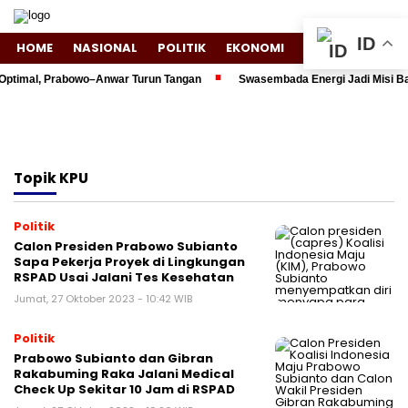
ID
HOME
NASIONAL
POLITIK
EKONOMI
ENTERTAINMENT
Optimal, Prabowo–Anwar Turun Tangan
Swasembada Energi Jadi Misi Bar
Topik
KPU
Politik
Calon Presiden Prabowo Subianto
Sapa Pekerja Proyek di Lingkungan
RSPAD Usai Jalani Tes Kesehatan
Jumat, 27 Oktober 2023 - 10:42 WIB
Politik
Prabowo Subianto dan Gibran
Rakabuming Raka Jalani Medical
Check Up Sekitar 10 Jam di RSPAD