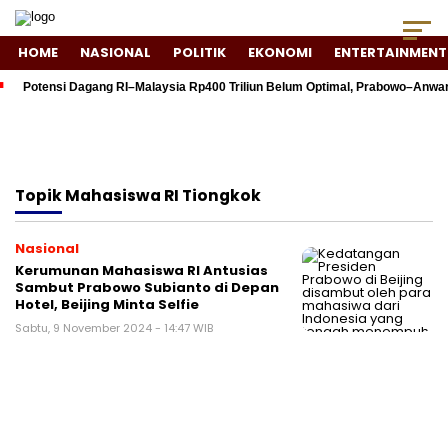
HOME
NASIONAL
POLITIK
EKONOMI
ENTERTAINMENT
Potensi Dagang RI–Malaysia Rp400 Triliun Belum Optimal, Prabowo–Anwa
Topik
Mahasiswa RI Tiongkok
Nasional
Kerumunan Mahasiswa RI Antusias
Sambut Prabowo Subianto di Depan
Hotel, Beijing Minta Selfie
Sabtu, 9 November 2024 - 14:47 WIB