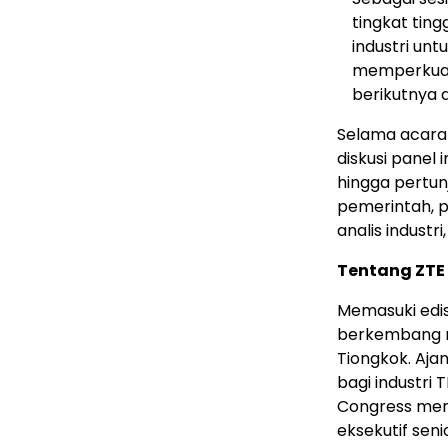
tingkat tin
industri un
memperkuat
berikutnya 
Selama acara 
diskusi panel 
hingga pertu
pemerintah, p
analis industr
Tentang ZTE 
Memasuki edis
berkembang me
Tiongkok. Aja
bagi industri 
Congress men
eksekutif seni