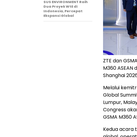
SUS ENVIRONMENT Raih
Dua Proyek WtE di
Indonesia, Percepat
Ekspansi Global
ZTE dan GSMA
M360 ASEAN di
Shanghai 202
Melalui kemit
Global Summi
Lumpur, Malay
Congress aka
GSMA M360 AS
Kedua acara 
global, opera