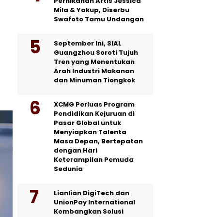
Pernikahan Artis Jessica
Mila & Yakup, Diserbu
Swafoto Tamu Undangan
September Ini, SIAL
Guangzhou Soroti Tujuh
Tren yang Menentukan
Arah Industri Makanan
dan Minuman Tiongkok
XCMG Perluas Program
Pendidikan Kejuruan di
Pasar Global untuk
Menyiapkan Talenta
Masa Depan, Bertepatan
dengan Hari
Keterampilan Pemuda
Sedunia
Lianlian DigiTech dan
UnionPay International
Kembangkan Solusi