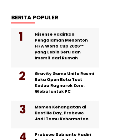
BERITA POPULER
Hisense Hadirkan
Pengalaman Menonton
FIFA World Cup 2026™
yang Lebih Seru dan
Imersif dari Rumah
Gravity Game Unite Resmi
Buka Open Beta Test
Kedua Ragnarok Zero:
Global untuk PC
Momen Kehangatan di
Bastille Day, Prabowo
Jadi Tamu Kehormatan
Prabowo Subianto Hadiri