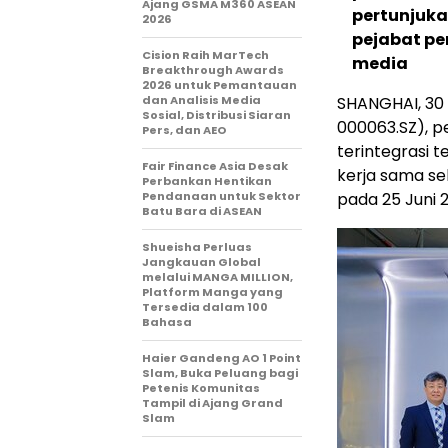
Ajang GSMA M360 ASEAN
pertunjuka
2026
pejabat pe
Cision Raih MarTech
media
Breakthrough Awards
2026 untuk Pemantauan
dan Analisis Media
SHANGHAI, 30 
Sosial, Distribusi Siaran
000063.SZ), p
Pers, dan AEO
terintegrasi 
Fair Finance Asia Desak
kerja sama se
Perbankan Hentikan
Pendanaan untuk Sektor
pada 25 Juni 
Batu Bara di ASEAN
Shueisha Perluas
Jangkauan Global
melalui MANGA MILLION,
Platform Manga yang
Tersedia dalam 100
Bahasa
Haier Gandeng AO 1 Point
Slam, Buka Peluang bagi
Petenis Komunitas
Tampil di Ajang Grand
Slam