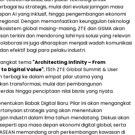
agai isu strategis, mulai dari evolusi jaringan masa
pan AI yang inklusif, hingga pengembangan ekonomi
vel regional. Dengan memanfaatkan keunggulan teknologi
ekosistem global masing-masing, ZTE dan GSMA akan
an terkini dan mendorong lahirnya solusi yang relevan
 Kolaborasi ini juga diharapkan menjadi wadah komunikasi
an efektif bagi para pelaku industri.
angkat tema
"Architecting Infinity – From
to Digital Value"
, 15th ZTE Global Summit & User
n terbagi ke dalam empat pilar utama yang
n transformasi, mulai dari pembangunan
cerdas hingga penciptaan nilai bisnis yang nyata.
nentukan Babak Digital Baru: Pilar ini akan mengangkat
rtanyaan strategis yang akan menentukan
n industri dalam lima tahun mendatang. Diskusi akan
perti apa masa depan ekonomi digital global, serta
ASEAN memandang arah perkembangan kawasan di