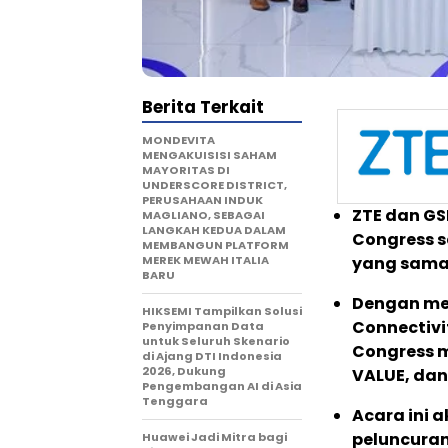
Berita Terkait
MONDEVITA
MENGAKUISISI SAHAM
MAYORITAS DI
UNDERSCORE DISTRICT,
PERUSAHAAN INDUK
ZTE dan GS
MAGLIANO, SEBAGAI
LANGKAH KEDUA DALAM
Congress s
MEMBANGUN PLATFORM
MEREK MEWAH ITALIA
yang sama 
BARU
Dengan men
HIKSEMI Tampilkan Solusi
Connectivit
Penyimpanan Data
untuk Seluruh Skenario
Congress m
di Ajang DTI Indonesia
2026, Dukung
VALUE, da
Pengembangan AI di Asia
Tenggara
Acara ini 
peluncuran
Huawei Jadi Mitra bagi