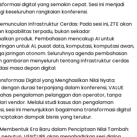
formasi digital yang semakin cepat. Sesi ini menjadi
gi keseluruhan rangkaian konferensi.
emunculan Infrastruktur Cerdas: Pada sesi ini, ZTE akan
 kapabilitas terpadu, bukan sekadar
lkan produk. Pembahasan mencakup AI untuk
ringan untuk AI, pusat data, komputasi, komputasi awan,
gga jaringan otonom. Seluruhnya agenda pembahasan
 gambaran menyeluruh tentang infrastruktur cerdas
asi masa depan digital.
nsformasi Digital yang Menghasilkan Nilai Nyata:
i dengan durasi terpanjang dalam konferensi, VALUE
has pengalaman pelanggan dan operator, tanpa
dari vendor. Melalui studi kasus dan pengalaman
i, sesi ini menunjukkan bagaimana transformasi digital
iptakan dampak bisnis yang terukur.
Membentuk Era Baru dalam Penciptaan Nilai Tambah:
i penutup, VENTURE akan menghadirkan sesi dialog