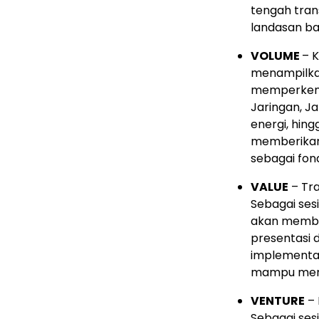
tengah trans
landasan ba
VOLUME
– K
menampilkan
memperkena
Jaringan, Ja
energi, hin
memberikan
sebagai fond
VALUE
– Tra
Sebagai ses
akan memba
presentasi 
implementas
mampu menc
VENTURE
– 
Sebagai ses