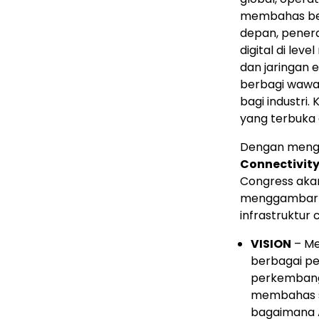
membahas berb
depan, penera
digital di le
dan jaringan 
berbagi wawas
bagi industri.
yang terbuka d
Dengan meng
Connectivity 
Congress aka
menggambarka
infrastruktur 
VISION
– Me
berbagai pe
perkembanga
membahas se
bagaimana 