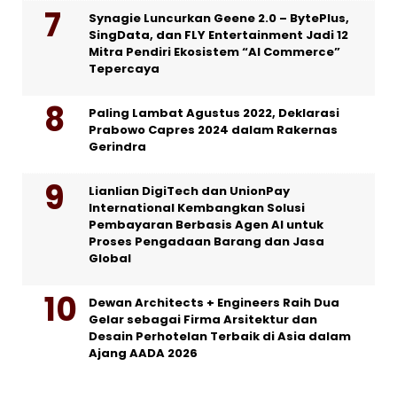
Synagie Luncurkan Geene 2.0 – BytePlus,
SingData, dan FLY Entertainment Jadi 12
Mitra Pendiri Ekosistem “AI Commerce”
Tepercaya
Paling Lambat Agustus 2022, Deklarasi
Prabowo Capres 2024 dalam Rakernas
Gerindra
Lianlian DigiTech dan UnionPay
International Kembangkan Solusi
Pembayaran Berbasis Agen AI untuk
Proses Pengadaan Barang dan Jasa
Global
Dewan Architects + Engineers Raih Dua
Gelar sebagai Firma Arsitektur dan
Desain Perhotelan Terbaik di Asia dalam
Ajang AADA 2026