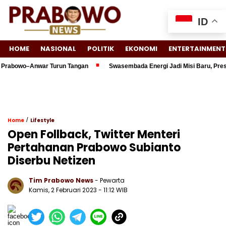
ID
HOME
NASIONAL
POLITIK
EKONOMI
ENTERTAINMENT
rabowo–Anwar Turun Tangan
Swasembada Energi Jadi Misi Baru, Presid
/
Home
Lifestyle
Open Follback, Twitter Menteri
Pertahanan Prabowo Subianto
Diserbu Netizen
Tim Prabowo News
- Pewarta
Kamis, 2 Februari 2023 - 11:12 WIB