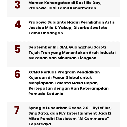
Momen Kehangatan di Bastille Day,
Prabowo Jadi Tamu Kehormatan
Prabowo Subianto Hadiri Pernikahan Artis
Jessica Mila & Yakup, Diserbu Swafoto
Tamu Undangan
September Ini, SIAL Guangzhou Soroti
Tujuh Tren yang Menentukan Arah Industri
Makanan dan Minuman Tiongkok
XCMG Perluas Program Pendidikan
Kejuruan di Pasar Global untuk
Menyiapkan Talenta Masa Depan,
Bertepatan dengan Hari Keterampilan
Pemuda Sedunia
Synagie Luncurkan Geene 2.0 – BytePlus,
SingData, dan FLY Entertainment Jadi 12
Mitra Pendiri Ekosistem “AI Commerce”
Tepercaya