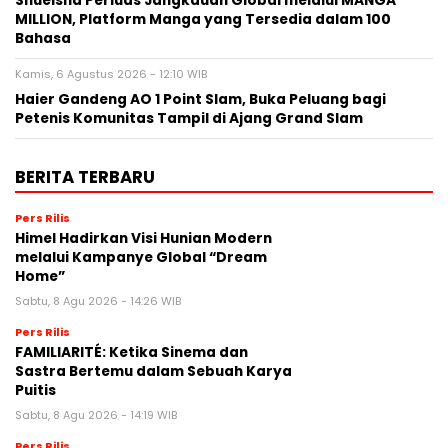
Shueisha Perluas Jangkauan Global melalui MANGA
MILLION, Platform Manga yang Tersedia dalam 100
Bahasa
Kamis, 6 Agustus 2026 - 12:10 WIB
Haier Gandeng AO 1 Point Slam, Buka Peluang bagi
Petenis Komunitas Tampil di Ajang Grand Slam
BERITA TERBARU
Pers Rilis
Himel Hadirkan Visi Hunian Modern
melalui Kampanye Global “Dream
Home”
Sabtu, 8 Agu 2026 - 14:26 WIB
Pers Rilis
FAMILIARITÉ: Ketika Sinema dan
Sastra Bertemu dalam Sebuah Karya
Puitis
Sabtu, 8 Agu 2026 - 14:19 WIB
Pers Rilis