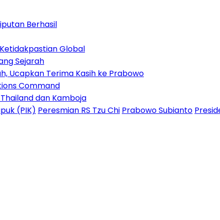
iputan Berhasil
Ketidakpastian Global
ang Sejarah
lah, Ucapkan Terima Kasih ke Prabowo
ations Command
k Thailand dan Kamboja
apuk (PIK)
Peresmian RS Tzu Chi
Prabowo Subianto
Presid