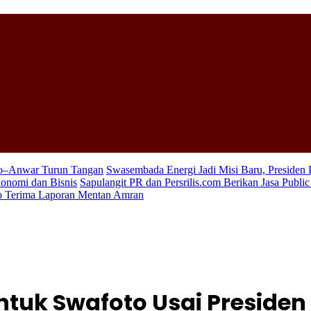
wo–Anwar Turun Tangan
Swasembada Energi Jadi Misi Baru, Presiden
konomi dan Bisnis
Sapulangit PR dan Persrilis.com Berikan Jasa Publi
wo Terima Laporan Mentan Amran
ntuk Swafoto Usai Preside