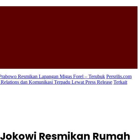
 Prabowo Resmikan Lapangan Migas Forel – Terubuk
Persrilis.com
c Relations dan Komunikasi Terpadu Lewat Press Release
Terkait
n Jokowi Resmikan Rumah