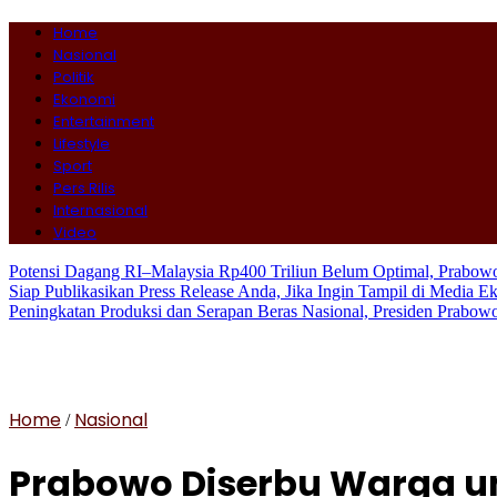
Home
Nasional
Politik
Ekonomi
Entertainment
Lifestyle
Sport
Pers Rilis
Internasional
Video
Potensi Dagang RI–Malaysia Rp400 Triliun Belum Optimal, Prabo
Siap Publikasikan Press Release Anda, Jika Ingin Tampil di Media E
Peningkatan Produksi dan Serapan Beras Nasional, Presiden Prabo
Home
Nasional
/
Prabowo Diserbu Warga u