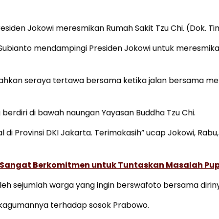
siden Jokowi meresmikan Rumah Sakit Tzu Chi. (Dok. T
ubianto mendampingi Presiden Jokowi untuk meresmikan
an seraya tertawa bersama ketika jalan bersama meneli
 berdiri di bawah naungan Yayasan Buddha Tzu Chi.
tal di Provinsi DKI Jakarta. Terimakasih” ucap Jokowi, Ra
Sangat Berkomitmen untuk Tuntaskan Masalah Pupuk
eh sejumlah warga yang ingin berswafoto bersama dirin
ekagumannya terhadap sosok Prabowo.