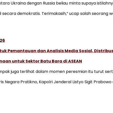
ntara Ukraina dengan Russia beliau minta supaya istilahn
29 secara demokratis. Terimakasih,” ucap salah seorang
026
k Pemantauan dan Analisis Media Sosial, Distribusi
naan untuk Sektor Batu Bara di ASEAN
k juga terlihat dalam momen peresmian itu turut serta 
is Negara Pratikno, Kapolri Jenderal Listyo Sigit Prabow