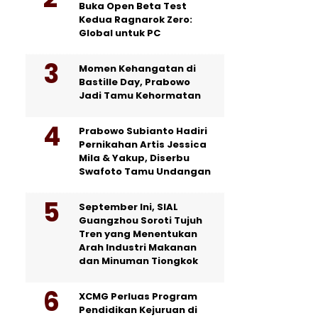
Buka Open Beta Test
Kedua Ragnarok Zero:
Global untuk PC
Momen Kehangatan di
Bastille Day, Prabowo
Jadi Tamu Kehormatan
Prabowo Subianto Hadiri
Pernikahan Artis Jessica
Mila & Yakup, Diserbu
Swafoto Tamu Undangan
September Ini, SIAL
Guangzhou Soroti Tujuh
Tren yang Menentukan
Arah Industri Makanan
dan Minuman Tiongkok
XCMG Perluas Program
Pendidikan Kejuruan di