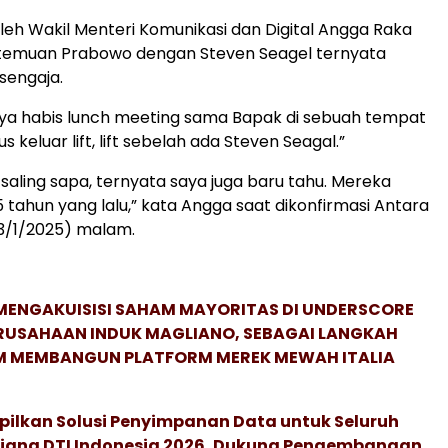
oleh Wakil Menteri Komunikasi dan Digital Angga Raka
temuan Prabowo dengan Steven Seagel ternyata
isengaja.
saya habis lunch meeting sama Bapak di sebuah tempat
s keluar lift, lift sebelah ada Steven Seagal.”
 saling sapa, ternyata saya juga baru tahu. Mereka
5 tahun yang lalu,” kata Angga saat dikonfirmasi Antara
13/1/2025) malam.
MENGAKUISISI SAHAM MAYORITAS DI UNDERSCORE
ERUSAHAAN INDUK MAGLIANO, SEBAGAI LANGKAH
M MEMBANGUN PLATFORM MEREK MEWAH ITALIA
pilkan Solusi Penyimpanan Data untuk Seluruh
 Ajang DTI Indonesia 2026, Dukung Pengembangan