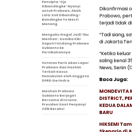
Pencipta ‘Ojo
Dibandingke’ Nyanyi
Dikonfirmasi 
untuk Prabowo, Abah
Prabowo, per
Lala: Kok Dibanding-
Bandingke Yo Mesti
terjadi tidak d
Menang
“Tadi siang, 
Mengaku Gagal Jadi ‘Ibu
Menhan’, Komika Kiki
di Jakarta.Teru
Saputri Undang Prabowo
Subianto ke
Pernikahannya
“Ketika keluar
saling kenal 3
Hotman Paris akan Lapor
News, Senin (
Prabowo dan Hashim
Terkait Kasus
Pemukulan oleh Anggota
Baca Juga:
DPRD Gerindra
MONDEVITA 
Menhan Prabowo
Subianto Berjoget
DISTRICT, P
Bersama di Istana
Presiden Saat Penyanyi
KEDUA DALA
Cilik Beraksi
BARU
HIKSEMI Tam
Skenario di