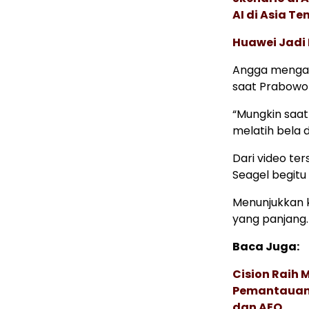
AI di Asia T
Huawei Jadi
Angga menga
saat Prabowo
“Mungkin saat
melatih bela d
Dari video te
Seagel begitu 
Menunjukkan 
yang panjang.
Baca Juga:
Cision Raih
Pemantauan d
dan AEO