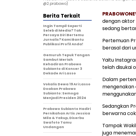
@2.prabowo)
PRABOWONE
Berita Terkait
dengan aktor 
Ingin Tampil Seperti
sedang bertan
Seleb di Media? Tak
Percaya Diri Bertemu
Jurnalis? Kami Bantu
Pertemuan Pr
Publikasi Profil Anda!
berasal dari 
Gemuruh Tepuk Tangan
Yaitu Instagr
Sambut Meriah
Kehadiran Prabowo
telah disukai 
Subianto di Konser 3
Dekade Ari Lasso
Dalam pertemu
Vokalis Dewa 19 Ari Lasso
mengenakan a
Doakan Prabowo
menggunakan 
Subianto: Semoga
Menjadi Presiden 2024
Sedangkan Pr
Prabowo Subianto Hadiri
berwarna cokl
Pernikahan Artis Jessica
Mila & Yakup, Diserbu
Swafoto Tamu
Tampak Wakil 
Undangan
juga menemani