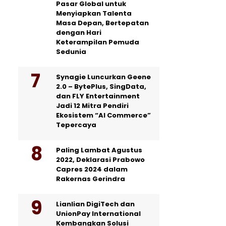
Pasar Global untuk
Menyiapkan Talenta
Masa Depan, Bertepatan
dengan Hari
Keterampilan Pemuda
Sedunia
Synagie Luncurkan Geene
2.0 – BytePlus, SingData,
dan FLY Entertainment
Jadi 12 Mitra Pendiri
Ekosistem “AI Commerce”
Tepercaya
Paling Lambat Agustus
2022, Deklarasi Prabowo
Capres 2024 dalam
Rakernas Gerindra
Lianlian DigiTech dan
UnionPay International
Kembangkan Solusi