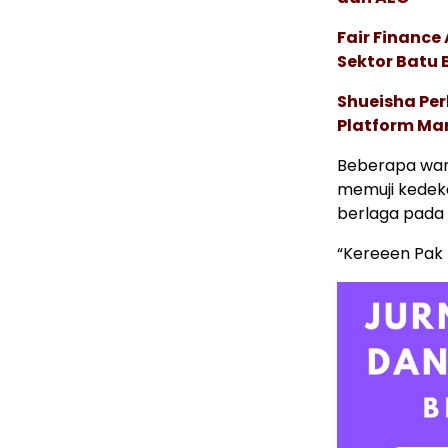
Fair Financ
Sektor Batu 
Shueisha Pe
Platform Ma
Beberapa war
memuji kedek
berlaga pada f
“Kereeen Pak 