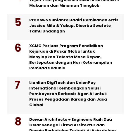
Makanan dan Minuman Tiongkok
Prabowo Subianto Hadiri Pernikahan Artis
Jessica Mila & Yakup, Diserbu Swafoto
Tamu Undangan
XCMG Perluas Program Pendidikan
Kejuruan di Pasar Global untuk
Menyiapkan Talenta Masa Depan,
Bertepatan dengan Hari Keterampilan
Pemuda Sedunia
Lianlian DigiTech dan UnionPay
International Kembangkan Solusi
Pembayaran Berbasis Agen AI untuk
Proses Pengadaan Barang dan Jasa
Global
Dewan Architects + Engineers Raih Dua
Gelar sebagai Firma Arsitektur dan
Desain Perhotelan Terbaik di Asia dalam