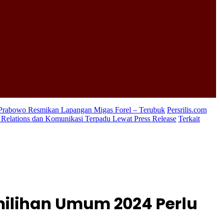
 Prabowo Resmikan Lapangan Migas Forel – Terubuk
Persrilis.com
c Relations dan Komunikasi Terpadu Lewat Press Release
Terkait
ilihan Umum 2024 Perlu