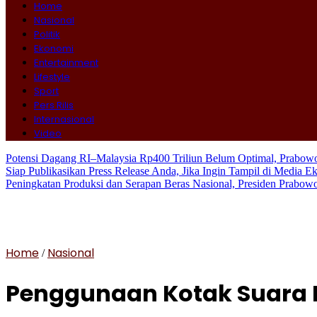
Home
Nasional
Politik
Ekonomi
Entertainment
Lifestyle
Sport
Pers Rilis
Internasional
Video
Potensi Dagang RI–Malaysia Rp400 Triliun Belum Optimal, Prabo
Siap Publikasikan Press Release Anda, Jika Ingin Tampil di Media E
Peningkatan Produksi dan Serapan Beras Nasional, Presiden Prabo
Home
Nasional
/
Penggunaan Kotak Suara 