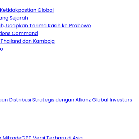
Ketidakpastian Global
ang Sejarah
lah, Ucapkan Terima Kasih ke Prabowo
ations Command
k Thailand dan Kamboja
co
 Distribusi Strategis dengan Allianz Global Investors
n MitradeGPT Versi Terbaru di Asia