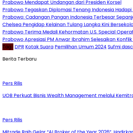
Prabowo Mendapat Undangan dari Presiden Korsel
Prabowo Tegaskan Diplomasi Tenang Indonesia Hadapi 
Prabowo: Cadangan Pangan Indonesia Terbesar Sepanj
Chelsea Pengidap Kelainan Tulang Langka Kini Berseko
Prabowo Terima Medali Kehormatan U.S. Special Oper
Prabowo Apresiasi PM Anwar Ibrahim Selesaikan Konfli
Tag :
DPR
Kotak Suara
Pemilihan Umum 2024
Sufmi das
Berita Terbaru
Pers Rilis
UOB Perkuat Bisnis Wealth Management melalui Kemitraan
Pers Rilis
Mitrade Raih Gelar “AI Broker of the Year 2026”, Hadirka