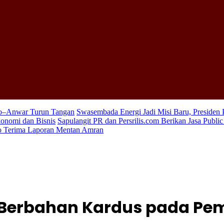
wo–Anwar Turun Tangan
Swasembada Energi Jadi Misi Baru, Presiden
konomi dan Bisnis
Sapulangit PR dan Persrilis.com Berikan Jasa Publi
wo Terima Laporan Mentan Amran
Berbahan Kardus pada Pem