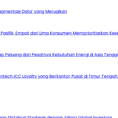
ragmentasi Data’ yang Merugikan
a Pasifik, Empat dari Lima Konsumen Memprioritaskan Kese
 Peluang dari Pesatnya Kebutuhan Energi di Asia Tengg
tech ICC Loyalty yang Berkantor Pusat di Timur Tengah.
 Distribusi Strategis dengan Allianz Global Investors