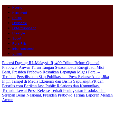
Home
Nasional
Politik
Ekonomi
Entertainment
Lifestyle
Sport
Pers Rilis
Internasional
Video
Potensi Dagang RI–Malaysia Rp400 Triliun Belum Optimal,
Prabowo–Anwar Turun Tangan
Swasembada Energi Jadi Misi
Baru, Presiden Prabowo Resmikan Lapangan Migas Forel –
Terubuk
Persrilis.com Siap Publikasikan Press Release Anda, Jika
Ingin Tampil di Media Ekonomi dan Bisnis
Sapulangit PR dan
Persrilis.com Berikan Jasa Public Relations dan Komunikasi
Terpadu Lewat Press Release
Terkait Peningkatan Produksi dan
Serapan Beras Nasional, Presiden Prabowo Terima Laporan Mentan
Amran