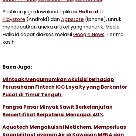
Pastikan juga download aplikasi
Hallo.id
di
Playstore
(Android) dan
Appstore
(iphone), untuk
mendapatkan aneka artikel yang menarik. Media
Hallo.id dapat diakses melalui
Google News
. Terima
kasih.
Baca Juga:
Mintoak Mengumumkan Akuisisi terhadap
Perusahaan Fintech ICC Loyalty yang Berkantor
Pusat di Timur Tengah.
Pangsa Pasar Minyak Sawit Berkelanjutan
Bersertifikat Berpotensi Mencapai 40%
Aquatech Mengakuisisi Metichem, Memperluas
Kapabilitas Layanan Air di Kawasan MENA dan