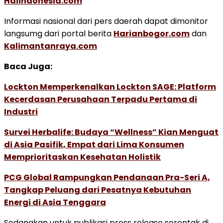
Haiindonesia.com
Informasi nasional dari pers daerah dapat dimonitor
langsumg dari portal berita
Harianbogor.com
dan
Kalimantanraya.com
Baca Juga:
Lockton Memperkenalkan Lockton SAGE: Platform
Kecerdasan Perusahaan Terpadu Pertama di
Industri
Survei Herbalife: Budaya “Wellness” Kian Menguat
di Asia Pasifik, Empat dari Lima Konsumen
Memprioritaskan Kesehatan Holistik
PCG Global Rampungkan Pendanaan Pra-Seri A,
Tangkap Peluang dari Pesatnya Kebutuhan
Energi di Asia Tenggara
Sedangkan untuk publikasi press release serentak di