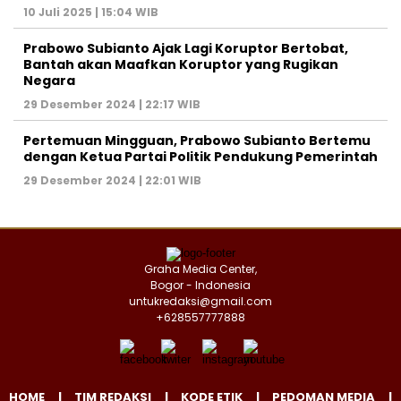
10 Juli 2025 | 15:04 WIB
Prabowo Subianto Ajak Lagi Koruptor Bertobat,
Bantah akan Maafkan Koruptor yang Rugikan
Negara
29 Desember 2024 | 22:17 WIB
Pertemuan Mingguan, Prabowo Subianto Bertemu
dengan Ketua Partai Politik Pendukung Pemerintah
29 Desember 2024 | 22:01 WIB
Graha Media Center,
Bogor - Indonesia
untukredaksi@gmail.com
+628557777888
HOME
TIM REDAKSI
KODE ETIK
PEDOMAN MEDIA