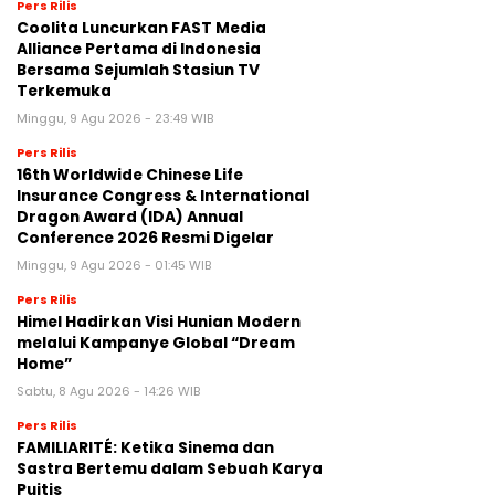
Pers Rilis
Coolita Luncurkan FAST Media
Alliance Pertama di Indonesia
Bersama Sejumlah Stasiun TV
Terkemuka
Minggu, 9 Agu 2026 - 23:49 WIB
Pers Rilis
16th Worldwide Chinese Life
Insurance Congress & International
Dragon Award (IDA) Annual
Conference 2026 Resmi Digelar
Minggu, 9 Agu 2026 - 01:45 WIB
Pers Rilis
Himel Hadirkan Visi Hunian Modern
melalui Kampanye Global “Dream
Home”
Sabtu, 8 Agu 2026 - 14:26 WIB
Pers Rilis
FAMILIARITÉ: Ketika Sinema dan
Sastra Bertemu dalam Sebuah Karya
Puitis