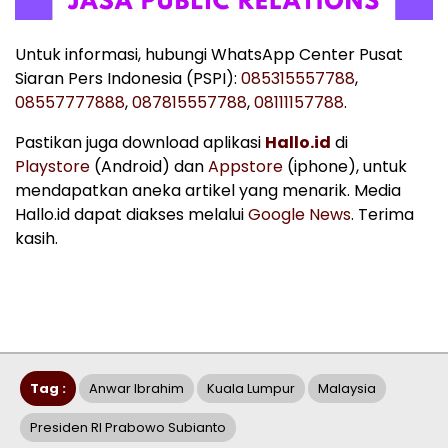
Untuk informasi, hubungi WhatsApp Center Pusat
Siaran Pers Indonesia (PSPI):
085315557788
,
08557777888
,
087815557788
,
08111157788
.
Pastikan juga download aplikasi
Hallo.id
di
Playstore
(Android) dan
Appstore
(iphone), untuk
mendapatkan aneka artikel yang menarik. Media
Hallo.id dapat diakses melalui
Google News
. Terima
kasih.
Tag :
Anwar Ibrahim
Kuala Lumpur
Malaysia
Presiden RI Prabowo Subianto