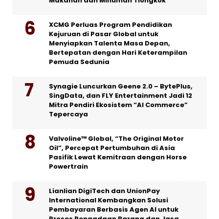
Makanan dan Minuman Tiongkok
XCMG Perluas Program Pendidikan
Kejuruan di Pasar Global untuk
Menyiapkan Talenta Masa Depan,
Bertepatan dengan Hari Keterampilan
Pemuda Sedunia
Synagie Luncurkan Geene 2.0 – BytePlus,
SingData, dan FLY Entertainment Jadi 12
Mitra Pendiri Ekosistem “AI Commerce”
Tepercaya
Valvoline™ Global, “The Original Motor
Oil”, Percepat Pertumbuhan di Asia
Pasifik Lewat Kemitraan dengan Horse
Powertrain
Lianlian DigiTech dan UnionPay
International Kembangkan Solusi
Pembayaran Berbasis Agen AI untuk
Proses Pengadaan Barang dan Jasa