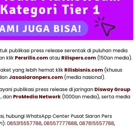
uk publikasi press release serentak di puluhan media
an klik
Persrilis.com
atau
Rilispers.com
(150an media).
aket yang lebih hemat klik
Rilisbisnis.com
(khusus
 dan
Jasasiaranpers.com
(media nasional).
yani publikasi press release di jaringan
Disway Group
), dan
ProMedia Network
(1000an media), serta media
si, hubungi WhatsApp Center Pusat Siaran Pers
I):
085315557788
,
08557777888
,
087815557788
,