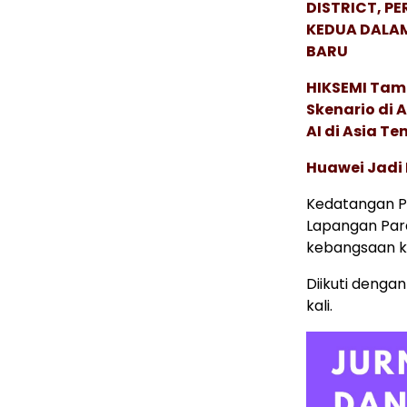
DISTRICT, P
KEDUA DALA
BARU
HIKSEMI Tam
Skenario di
AI di Asia T
Huawei Jadi
Kedatangan P
Lapangan Para
kebangsaan k
Diikuti deng
kali.