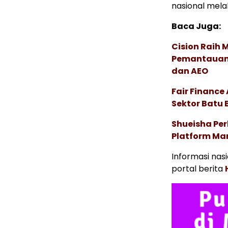
nasional mela
Baca Juga:
Cision Raih
Pemantauan d
dan AEO
Fair Financ
Sektor Batu 
Shueisha Pe
Platform Ma
Informasi nas
portal berita