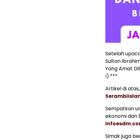
Setelah upaca
Sultan Ibrahi
Yang Amat Dih
I).***
Artikel di ata
Serambiisl
Sempatkan un
ekonomi dan b
Infoesdm.c
Simak juga ber