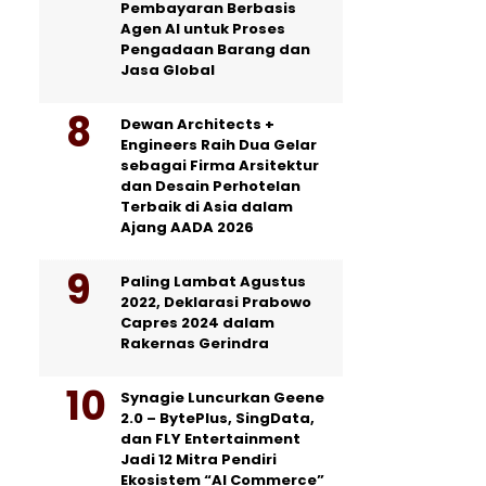
Pembayaran Berbasis
Agen AI untuk Proses
Pengadaan Barang dan
Jasa Global
Dewan Architects +
Engineers Raih Dua Gelar
sebagai Firma Arsitektur
dan Desain Perhotelan
Terbaik di Asia dalam
Ajang AADA 2026
Paling Lambat Agustus
2022, Deklarasi Prabowo
Capres 2024 dalam
Rakernas Gerindra
Synagie Luncurkan Geene
2.0 – BytePlus, SingData,
dan FLY Entertainment
Jadi 12 Mitra Pendiri
Ekosistem “AI Commerce”