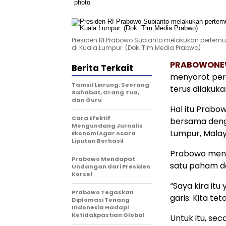
Presiden RI Prabowo Subianto melakukan pertemu
di Kuala Lumpur. (Dok. Tim Media Prabwo)
PRABOWONE
Berita Terkait
menyorot perh
Tamsil Linrung: Seorang
terus dilakuka
Sahabat, Orang Tua,
dan Guru
Hal itu Prabo
Cara Efektif
bersama denga
Mengundang Jurnalis
Lumpur, Malays
Ekonomi Agar Acara
Liputan Berhasil
Prabowo meny
Prabowo Mendapat
satu paham d
Undangan dari Presiden
Korsel
“Saya kira itu
Prabowo Tegaskan
garis. Kita t
Diplomasi Tenang
Indonesia Hadapi
Ketidakpastian Global
Untuk itu, s