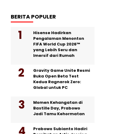
BERITA POPULER
Hisense Hadirkan
Pengalaman Menonton
FIFA World Cup 2026™
yang Lebih Seru dan
Imersif dari Rumah
Gravity Game Unite Resmi
Buka Open Beta Test
Kedua Ragnarok Zero:
Global untuk PC
Momen Kehangatan di
Bastille Day, Prabowo
Jadi Tamu Kehormatan
Prabowo Subianto Hadiri