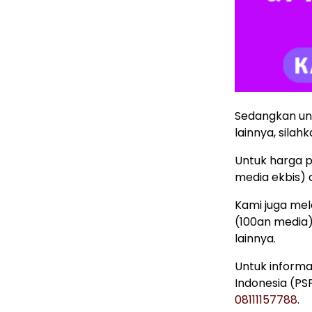
Sedangkan unt
lainnya, silahk
Untuk harga p
media ekbis)
Kami juga mela
(100an media
lainnya.
Untuk informa
Indonesia (PSP
08111157788
.