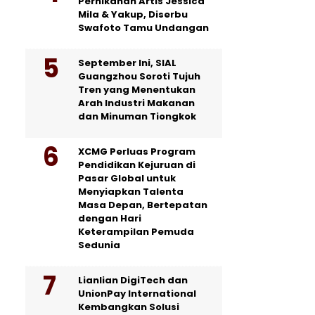
Pernikahan Artis Jessica
Mila & Yakup, Diserbu
Swafoto Tamu Undangan
September Ini, SIAL
Guangzhou Soroti Tujuh
Tren yang Menentukan
Arah Industri Makanan
dan Minuman Tiongkok
XCMG Perluas Program
Pendidikan Kejuruan di
Pasar Global untuk
Menyiapkan Talenta
Masa Depan, Bertepatan
dengan Hari
Keterampilan Pemuda
Sedunia
Lianlian DigiTech dan
UnionPay International
Kembangkan Solusi