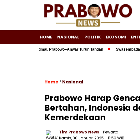
HOME
NASIONAL
POLITIK
EKONOMI
ENT
iliun Belum Optimal, Prabowo–Anwar Turun Tangan
Swasembada Energi J
Home
Nasional
/
Prabowo Harap Gencat
Bertahan, Indonesia 
Kemerdekaan
Tim Prabowo News
- Pewarta
Kamis, 30 Januari 2025 - 11:59 WIB